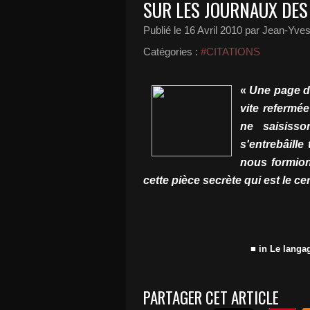
SUR LES JOURNAUX DES 
Publié le
16 Avril 2010
par Jean-Yves 
Catégories :
#CITATIONS
«
Une page de
vite refermé
ne saisisso
s'entrebâille
nous formion
cette pièce secrète qui est le ce
■ in Le langa
PARTAGER CET ARTICLE