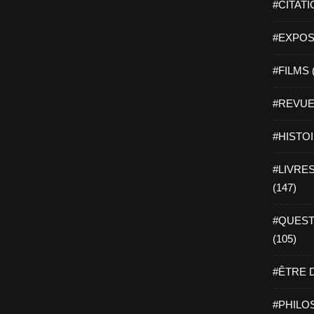
#CITATI
#EXPOSI
#FILMS 
#REVUE 
#HISTOI
#LIVRES 
(147)
#QUEST
(105)
#ÊTRE D
#PHILOS