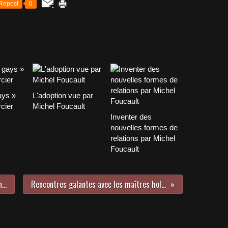
Repost
0
ays »
L'adoption vue par
cier
Michel Foucault
Inventer des
nouvelles formes de
relations par Michel
Foucault
L'amour ou Titien vu par Jack-Alain Léger
Rencontres galantes avec les maîtres hollandais