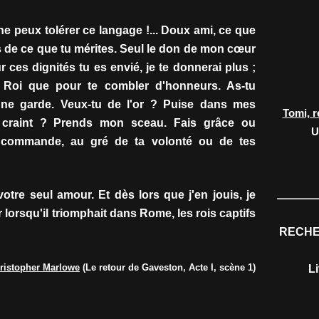
ne peux tolérer ce langage !... Doux ami, ce que
s de ce que tu mérites. Seul le don de mon cœur
ur ces dignités tu es envié, je te donnerai plus ;
 Roi que pour te combler d'honneurs. As-tu
ne garde. Veux-tu de l'or ? Puise dans mes
Tomi, r
t craint ? Prends mon sceau. Fais grâce ou
U
 commande, au gré de ta volonté ou de tes
re seul amour. Et dès lors que j'en jouis, je
lorsqu'il triomphait dans Rome, les rois captifs
RECHE
hristopher Marlowe
(Le retour de Gaveston, Acte I, scène 1)
L