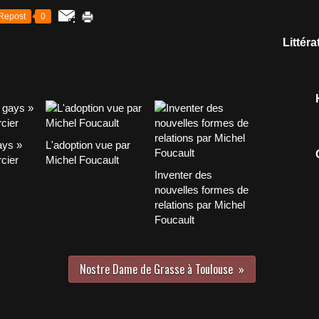
Repost
0
Littér
ays »
L'adoption vue par
cier
Michel Foucault
Inventer des
nouvelles formes de
relations par Michel
Foucault
Nostre Dame de Grasse à Toulouse