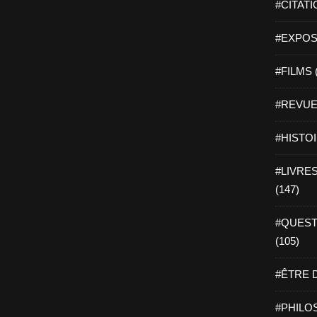
#CITATI
#EXPOSI
#FILMS 
#REVUE 
#HISTOI
#LIVRES 
(147)
#QUEST
(105)
#ÊTRE D
#PHILOS