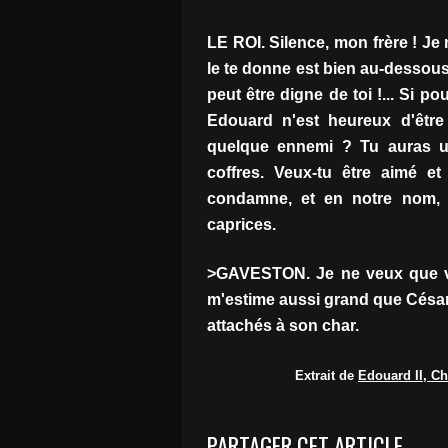
LE ROI. Silence, mon frère ! Je 
le te donne est bien au-dessou
peut être digne de toi !... Si po
Edouard n'est heureux d'être
quelque ennemi ? Tu auras u
coffres. Veux-tu être aimé e
condamne, et en notre nom,
caprices.
>GAVESTON. Je ne veux que vot
m'estime aussi grand que César 
attachés à son char.
Extrait de
Edouard II, C
PARTAGER CET ARTICLE