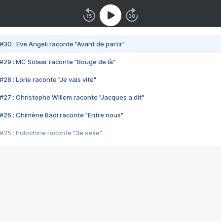
#30 : Eve Angeli raconte "Avant de partir"
#29 : MC Solaar raconte "Bouge de là"
28 : Lorie raconte "Je vais vite"
#27 : Christophe Willem raconte "Jacques a dit"
#26 : Chimène Badi raconte "Entre nous"
#25 : Indochine raconte "3e sexe"
#24 : Zaho raconte "C'est chelou"
#23 : Patrick Bruel raconte "Au café des délices"
#22 : Kyo raconte "Le chemin"
#21 : Nolwenn Leroy raconte "Cassé"