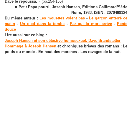
Dave le repoussa. »
(pp.154-155)
■ Petit Papa pourri, Joseph Hansen, Editions Gallimard/Série
Noire, 1983, ISBN : 2070489124
Du même auteur :
Les mouettes volent bas
-
Le garçon enterré ce
matin
-
Un pied dans la tombe
-
Par qui la mort arrive
-
Pente
douce
Lire aussi sur ce blog :
Joseph Hansen et son détective homosexuel, Dave Brandstetter
Hommage à Joseph Hansen
et chroniques brèves des romans : Le
poids du monde - En haut des marches - Les ravages de la nuit