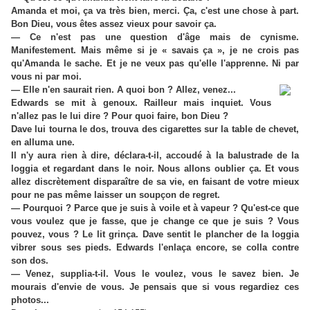
Amanda et moi, ça va très bien, merci. Ça, c'est une chose à part.
Bon Dieu, vous êtes assez vieux pour savoir ça.
— Ce n'est pas une question d'âge mais de cynisme.
Manifestement. Mais même si je « savais ça », je ne crois pas
qu'Amanda le sache. Et je ne veux pas qu'elle l'apprenne. Ni par
vous ni par moi.
— Elle n'en saurait rien. A quoi bon ? Allez, venez...
Edwards se mit à genoux. Railleur mais inquiet. Vous
n'allez pas le lui dire ? Pour quoi faire, bon Dieu ?
Dave lui tourna le dos, trouva des cigarettes sur la table de chevet,
en alluma une.
Il n'y aura rien à dire, déclara-t-il, accoudé à la balustrade de la
loggia et regardant dans le noir. Nous allons oublier ça. Et vous
allez discrètement disparaître de sa vie, en faisant de votre mieux
pour ne pas même laisser un soupçon de regret.
— Pourquoi ? Parce que je suis à voile et à vapeur ? Qu'est-ce que
vous voulez que je fasse, que je change ce que je suis ? Vous
pouvez, vous ? Le lit grinça. Dave sentit le plancher de la loggia
vibrer sous ses pieds. Edwards l'enlaça encore, se colla contre
son dos.
— Venez, supplia-t-il. Vous le voulez, vous le savez bien. Je
mourais d'envie de vous. Je pensais que si vous regardiez ces
photos...