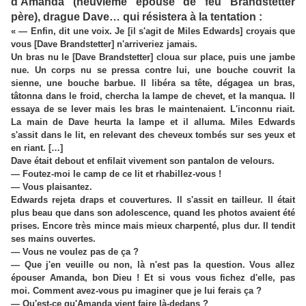
d'Amanda (neuvième épouse de feu Brandstetter
père), drague Dave… qui résistera à la tentation :
« — Enfin, dit une voix. Je [il s'agit de Miles Edwards] croyais que
vous [Dave Brandstetter] n'arriveriez jamais.
Un bras nu le [Dave Brandstetter] cloua sur place, puis une jambe
nue. Un corps nu se pressa contre lui, une bouche couvrit la
sienne, une bouche barbue. Il libéra sa tête, dégagea un bras,
tâtonna dans le froid, chercha la lampe de chevet, et la manqua. Il
essaya de se lever mais les bras le maintenaient. L'inconnu riait.
La main de Dave heurta la lampe et il alluma. Miles Edwards
s'assit dans le lit, en relevant des cheveux tombés sur ses yeux et
en riant. […]
Dave était debout et enfilait vivement son pantalon de velours.
— Foutez-moi le camp de ce lit et rhabillez-vous !
— Vous plaisantez.
Edwards rejeta draps et couvertures. Il s'assit en tailleur. Il était
plus beau que dans son adolescence, quand les photos avaient été
prises. Encore très mince mais mieux charpenté, plus dur. Il tendit
ses mains ouvertes.
— Vous ne voulez pas de ça ?
— Que j'en veuille ou non, là n'est pas la question. Vous allez
épouser Amanda, bon Dieu ! Et si vous vous fichez d'elle, pas
moi. Comment avez-vous pu imaginer que je lui ferais ça ?
— Qu'est-ce qu'Amanda vient faire là-dedans ?