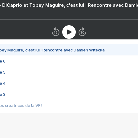
 DiCaprio et Tobey Maguire, c'est lui ! Rencontre avec Dam
bey Maguire, c'est lui ! Rencontre avec Damien Witecka
e 6
e 5
e 4
e 3
s créatrices de la VF !
e 2
e 1