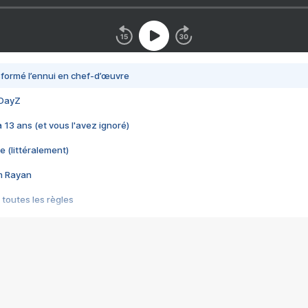
nsformé l’ennui en chef-d’œuvre
 DayZ
 a 13 ans (et vous l'avez ignoré)
e (littéralement)
im Rayan
 toutes les règles
s les jeux vidéo
us choquant de Rockstar ? - Le scandale BULLY
e plus moche de Steam
du RÊVE tourne au CAUCHEMAR