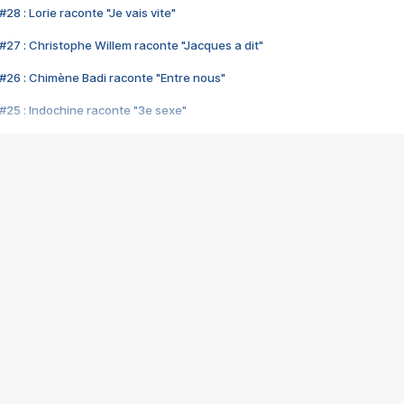
28 : Lorie raconte "Je vais vite"
#27 : Christophe Willem raconte "Jacques a dit"
#26 : Chimène Badi raconte "Entre nous"
#25 : Indochine raconte "3e sexe"
#24 : Zaho raconte "C'est chelou"
#23 : Patrick Bruel raconte "Au café des délices"
#22 : Kyo raconte "Le chemin"
#21 : Nolwenn Leroy raconte "Cassé"
#20 : Patrick Hernandez raconte "Born to be alive"
#19 : Lorie raconte "Près de moi"
#18 : Michael Jones raconte "A nos actes manqués" (avec Jean-Jacque
#17 : Khaled raconte "Aïcha"
#16 : Corneille raconte "Parce qu'on vient de loin"