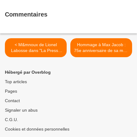
Commentaires
< M&mnoux de Lionel
Hommage à Max Jacob :
Labosse dans "La Presse
75e anniversaire de sa mort
de Vesoul"
>
Hébergé par Overblog
Top articles
Pages
Contact
Signaler un abus
C.G.U.
Cookies et données personnelles