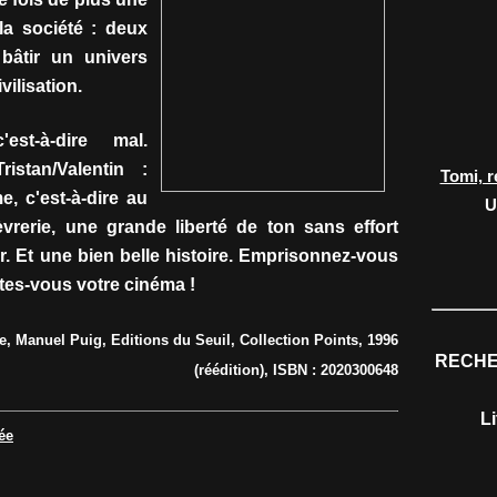
 la société : deux
 bâtir un univers
vilisation.
st-à-dire mal.
istan/Valentin :
Tomi, r
, c'est-à-dire au
U
vrerie, une grande liberté de ton sans effort
 Et une bien belle histoire. Emprisonnez-vous
aites-vous votre cinéma !
e, Manuel Puig, Editions du Seuil, Collection Points, 1996
RECHE
(réédition), ISBN : 2020300648
L
ée