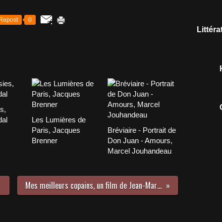
Repost
0
Littér
s,
dal
Les Lumières de
Paris, Jacques
Bréviaire - Portrait de
Brenner
Don Juan - Amours,
Marcel Jouhandeau
Mes meilleurs copains, un film de Jean-Marie Poiré (1989)