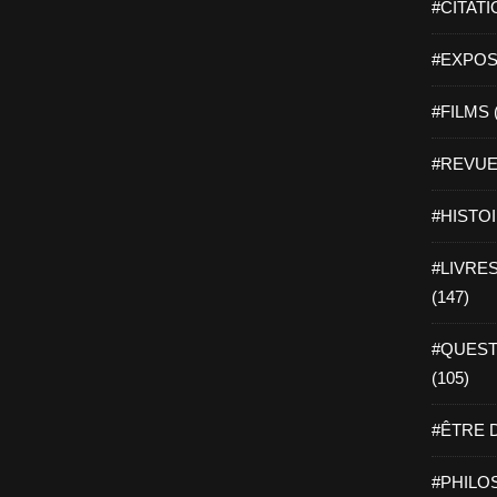
#CITATI
#EXPOSI
#FILMS 
#REVUE 
#HISTOI
#LIVRES 
(147)
#QUEST
(105)
#ÊTRE D
#PHILOS