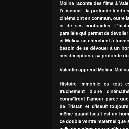
Molina raconte des films à Valen
l'essentiel : la profonde tendr
cinéma ont en commun, outre la 
et de ses contraintes. L'hist
parallèle qui permet de dévoiler
et Molina se cherchent à travers
besoin de se dévouer à un homm
ses déceptions, sa profonde do
Valentin apprend Molina, Molina 
Histoire immobile où tout e
truchement d'une cinémathè
connaîtront l'amour parce que l
de Tristan et d'Iseult toujo
même quand Iseult est un homme
ce double ventre maternel que so
salle de cinéma pour révéler un