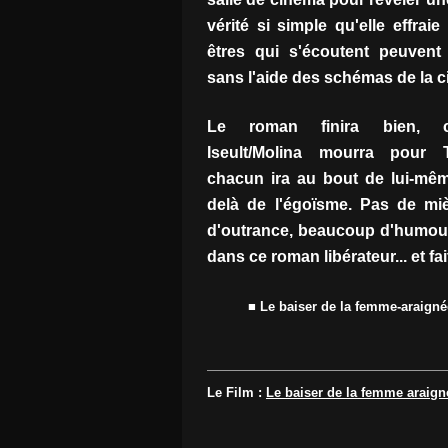
vérité si simple qu'elle effraie
êtres qui s'écoutent peuvent
sans l'aide des schémas de la ci
Le roman finira bien, c'e
Iseult/Molina mourra pour Tr
chacun ira au bout de lui-même
delà de l'égoïsme. Pas de miè
d'outrance, beaucoup d'humour.
dans ce roman libérateur... et f
■ Le baiser de la femme-araigné
Le Film :
Le baiser de la femme araign