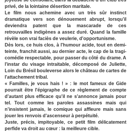
privé, de la lointaine désertion maritale.
Le film nous achemine avec un très sûr instinct
dramatique vers son dénouement abrupt, lorsqu'il
deviendra patent que la mascarade de ces
retrouvailles indigènes a assez duré. Quand la famille
révèle son vrai faciès de veulerie, d'opportunisme.
Dès lors, ce huis clos, à l'humour acide, tout en demi-
teinte, franchit aussi, au dernier acte, le cap de la tragi-
comédie respectable, pour passer du côté du drame. A
l'instar du visage intraitable, décomposé de Juliette,
Loin du Brésil bouleverse alors le château de cartes de
l'attachement tribal.
« Familles, je vous hais ! »
: le mot fameux de Gide
pourrait être l'épigraphe de ce règlement de compte
d'autant plus efficace qu'il ne s'annonce jamais pour
tel. Tout comme les paroles assassines mais qui
n'insistent jamais, le comique qui affleure mais sans
jouer les renvois d'ascenseur à perpétuité.
Juste, précis, impitoyable, ce petit film délicatement
perfide va droit au cœur : la meilleure cible.