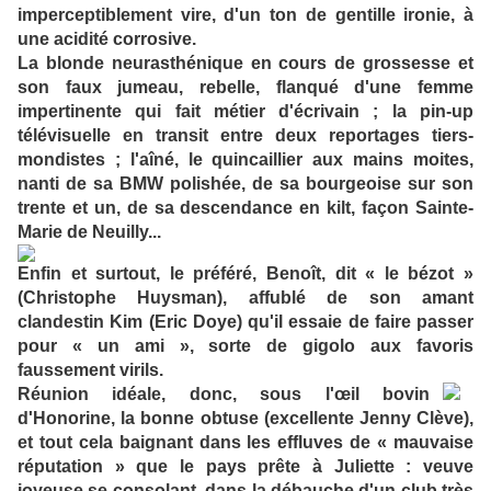
imperceptiblement vire, d'un ton de gentille ironie, à
une acidité corrosive.
La blonde neurasthénique en cours de grossesse et
son faux jumeau, rebelle, flanqué d'une femme
impertinente qui fait métier d'écrivain ; la pin-up
télévisuelle en transit entre deux reportages tiers-
mondistes ; l'aîné, le quincaillier aux mains moites,
nanti de sa BMW polishée, de sa bourgeoise sur son
trente et un, de sa descendance en kilt, façon Sainte-
Marie de Neuilly...
Enfin et surtout, le préféré, Benoît, dit « le bézot »
(Christophe Huysman), affublé de son amant
clandestin Kim (Eric Doye) qu'il essaie de faire passer
pour « un ami », sorte de gigolo aux favoris
faussement virils.
Réunion idéale, donc, sous l'œil bovin
d'Honorine, la bonne obtuse (excellente Jenny Clève),
et tout cela baignant dans les effluves de « mauvaise
réputation » que le pays prête à Juliette : veuve
joyeuse se consolant, dans la débauche d'un club très