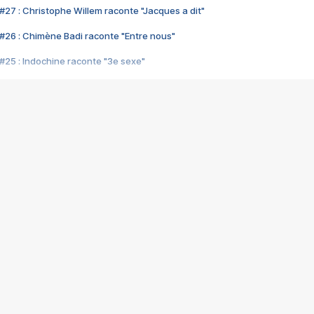
#27 : Christophe Willem raconte "Jacques a dit"
#26 : Chimène Badi raconte "Entre nous"
#25 : Indochine raconte "3e sexe"
#24 : Zaho raconte "C'est chelou"
#23 : Patrick Bruel raconte "Au café des délices"
#22 : Kyo raconte "Le chemin"
#21 : Nolwenn Leroy raconte "Cassé"
#20 : Patrick Hernandez raconte "Born to be alive"
#19 : Lorie raconte "Près de moi"
#18 : Michael Jones raconte "A nos actes manqués" (avec Jean-Jacque
#17 : Khaled raconte "Aïcha"
#16 : Corneille raconte "Parce qu'on vient de loin"
#15 : Indochine raconte "L'aventurier"