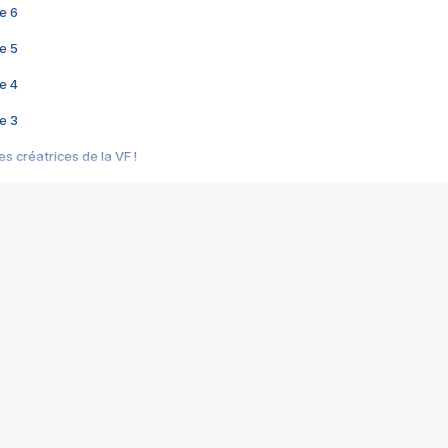
e 6
e 5
e 4
e 3
s créatrices de la VF !
e 2
e 1
e Mektoub My Love arrive enfin ! Rencontre avec Shaïn Boumedine et Sal
i : après Toni en famille
elle réalise le bouleversant Dites lui que je l'aime
ais ! Rencontre autour de Vie privée de Rebecca Zlotowski
 de Marguerite, Grave... Rencontre avec Ella Rumpf
 Les Rêveurs, un film intime sur la santé mentale