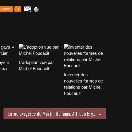
Repost
0
ays »
L'adoption vue par
cier
Michel Foucault
Inventer des
nouvelles formes de
relations par Michel
Foucault
La vie exagérée de Martin Romana, Alfredo Bryce-Echenique