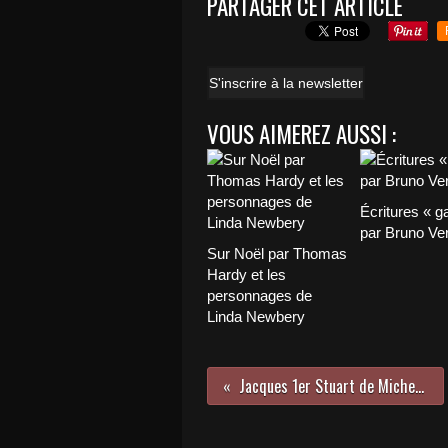
PARTAGER CET ARTICLE
S'inscrire à la newsletter
VOUS AIMEREZ AUSSI :
Écritures « g
par Bruno Ver
Sur Noël par Thomas
Hardy et les
personnages de
Linda Newbery
Jacques 1er Stuart de Michel Duchein