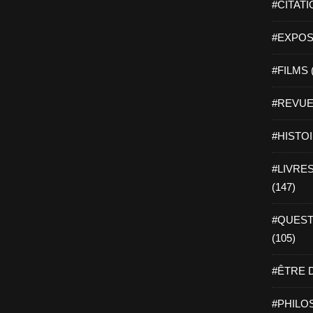
#CITATI
#EXPOSI
#FILMS 
#REVUE 
#HISTOI
#LIVRES 
(147)
#QUEST
(105)
#ÊTRE D
#PHILOS