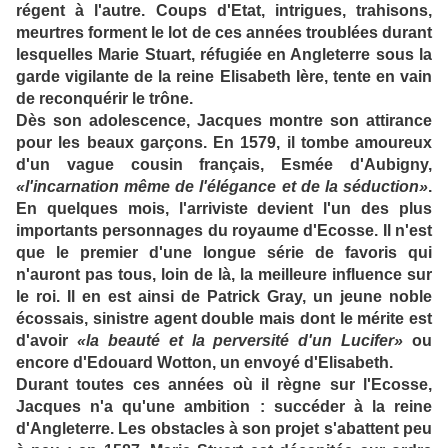
régent à l'autre. Coups d'Etat, intrigues, trahisons,
meurtres forment le lot de ces années troublées durant
lesquelles Marie Stuart, réfugiée en Angleterre sous la
garde vigilante de la reine Elisabeth Ière, tente en vain
de reconquérir le trône.
Dès son adolescence, Jacques montre son attirance
pour les beaux garçons. En 1579, il tombe amoureux
d'un vague cousin français, Esmée d'Aubigny,
«l'incarnation même de l'élégance et de la séduction»
.
En quelques mois, l'arriviste devient l'un des plus
importants personnages du royaume d'Ecosse. Il n'est
que le premier d'une longue série de favoris qui
n'auront pas tous, loin de là, la meilleure influence sur
le roi. Il en est ainsi de Patrick Gray, un jeune noble
écossais, sinistre agent double mais dont le mérite est
d'avoir
«la beauté et la perversité d'un Lucifer»
ou
encore d'Edouard Wotton, un envoyé d'Elisabeth.
Durant toutes ces années où il règne sur l'Ecosse,
Jacques n'a qu'une ambition : succéder à la reine
d'Angleterre. Les obstacles à son projet s'abattent peu