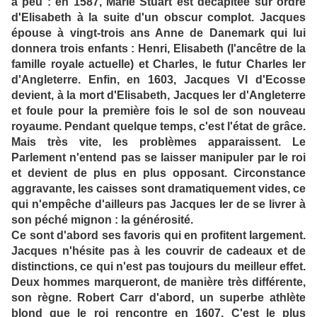
à peu : en 1587, Marie Stuart est décapitée sur ordre
d'Elisabeth à la suite d'un obscur complot. Jacques
épouse à vingt-trois ans Anne de Danemark qui lui
donnera trois enfants : Henri, Elisabeth (l'ancêtre de la
famille royale actuelle) et Charles, le futur Charles Ier
d'Angleterre. Enfin, en 1603, Jacques VI d'Ecosse
devient, à la mort d'Elisabeth, Jacques Ier d'Angleterre
et foule pour la première fois le sol de son nouveau
royaume. Pendant quelque temps, c'est l'état de grâce.
Mais très vite, les problèmes apparaissent. Le
Parlement n'entend pas se laisser manipuler par le roi
et devient de plus en plus opposant. Circonstance
aggravante, les caisses sont dramatiquement vides, ce
qui n'empêche d'ailleurs pas Jacques Ier de se livrer à
son péché mignon : la générosité.
Ce sont d'abord ses favoris qui en profitent largement.
Jacques n'hésite pas à les couvrir de cadeaux et de
distinctions, ce qui n'est pas toujours du meilleur effet.
Deux hommes marqueront, de manière très différente,
son règne. Robert Carr d'abord, un superbe athlète
blond que le roi rencontre en 1607. C'est le plus