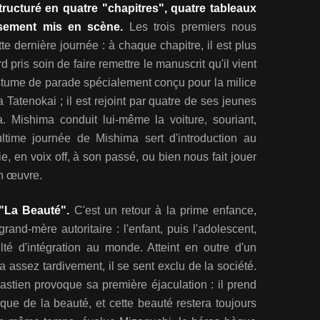
ructuré en quatre "chapitres", quatre tableaux
sement mis en scène.
Les trois premiers nous
e dernière journée : à chaque chapitre, il est plus
ord pris soin de faire remettre le manuscrit qu'il vient
costume de parade spécialement conçu pour la milice
a Tatenokai ; il est rejoint par quatre de ses jeunes
ta. Mishima conduit lui-même la voiture, souriant,
ultime journée de Mishima sert d'introduction au
ie, en voix off, à son passé, ou bien nous fait jouer
n œuvre.
 "La Beauté".
C'est un retour à la prime enfance,
grand-mère autoritaire : l'enfant, puis l'adolescent,
ulté d'intégration au monde. Atteint en outre d'un
 assez tardivement, il se sent exclu de la société.
astien provoque sa première éjaculation : il prend
que de la beauté, et cette beauté restera toujours