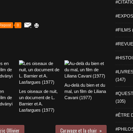
#CITATI
#EXPOSI
Repost
0
#FILMS 
#REVUE 
#HISTOI
#LIVRES 
(147)
Au-delà du bien et du
en
Les oiseaux de nuit,
mal, un film de Liliana
#QUEST
film de
un document de L.
Cavani (1977)
(105)
dványi
Barnier et A.
Lasfargues (1977)
#ÊTRE D
#PHILOS
ric Ollivier
Caravage et la chair