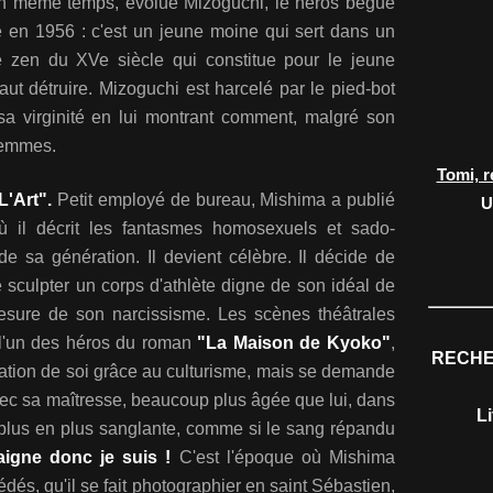
 En même temps, évolue Mizoguchi, le héros bègue
é en 1956 : c'est un jeune moine qui sert dans un
e zen du XVe siècle qui constitue pour le jeune
ut détruire. Mizoguchi est harcelé par le pied-bot
sa virginité en lui montrant comment, malgré son
 femmes.
Tomi, r
L'Art".
Petit employé de bureau, Mishima a publié
U
ù il décrit les fantasmes homosexuels et sado-
 sa génération. Il devient célèbre. Il décide de
 sculpter un corps d'athlète digne de son idéal de
esure de son narcissisme. Les scènes théâtrales
 l'un des héros du roman
"La Maison de Kyoko"
,
RECHE
irmation de soi grâce au culturisme, mais se demande
avec sa maîtresse, beaucoup plus âgée que lui, dans
L
plus en plus sanglante, comme si le sang répandu
aigne donc je suis !
C'est l'époque où Mishima
dés, qu'il se fait photographier en saint Sébastien,