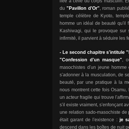
liée à celle du corps masculin.
du
"Pavillon d'Or"
, roman publi
temple célèbre de Kyoto, templ
homme un idéal de beauté qu'il fa
Kashiwagi, qui le provoque sur 
infirmité, il parvient à séduire les
- Le second chapitre s'intitule "
"Confession d'un masque"
, o
masochistes d'un jeune homme de
s'adonner à la musculation, de se
beauté, par une pratique à la m
nous montrent cette fois Osamu,
un acteur fragile qui trouve l'aff
s'il existe vraiment, s'enfonçant 
une relation sado-masochiste de 
était garant de l'existence :
je s
descend dans les boîtes de nuit pé