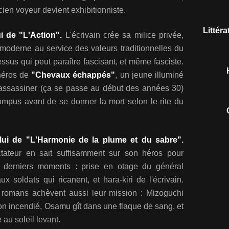
cien voyeur devient exhibitionniste.
Littér
ui de "L'Action".
L'écrivain crée sa milice privée,
moderne au service des valeurs traditionnelles du
ssus qui peut paraître fascisant, et même fasciste.
héros de
"Chevaux échappés"
, un jeune illuminé
assassiner (ça se passe au début des années 30)
ompus avant de se donner la mort selon le rite du
elui de "L'Harmonie de la plume et du sabre".
tateur en sait suffisamment sur son héros pour
 derniers moments : prise en otage du général
 soldats qui ricanent, et hara-kiri de l'écrivain.
 romans achèvent aussi leur mission : Mizoguchi
lon incendié, Osamu gît dans une flaque de sang, et
au soleil levant.