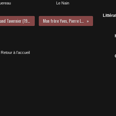
uereau
Le Nain
Littér
Autour de minuit, un film de Bertrand Tavernier (1986)
Mon frère Yves, Pierre Loti
Retour à l'accueil