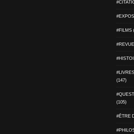
#CITATI
#EXPOSI
#FILMS 
#REVUE 
#HISTOI
#LIVRES 
(147)
#QUEST
(105)
#ÊTRE D
#PHILOS