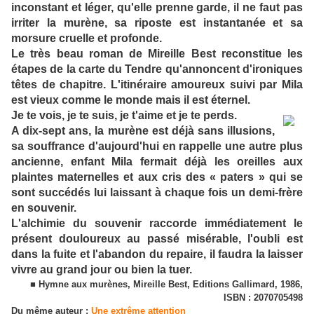
inconstant et léger, qu'elle prenne garde, il ne faut pas
irriter la murène, sa riposte est instantanée et sa
morsure cruelle et profonde.
Le très beau roman de Mireille Best reconstitue les
étapes de la carte du Tendre qu'annoncent d'ironiques
têtes de chapitre. L'itinéraire amoureux suivi par Mila
est vieux comme le monde mais il est éternel.
Je te vois, je te suis, je t'aime et je te perds.
A dix-sept ans, la murène est déjà sans illusions,
sa souffrance d'aujourd'hui en rappelle une autre plus
ancienne, enfant Mila fermait déjà les oreilles aux
plaintes maternelles et aux cris des « paters » qui se
sont succédés lui laissant à chaque fois un demi-frère
en souvenir.
L'alchimie du souvenir raccorde immédiatement le
présent douloureux au passé misérable, l'oubli est
dans la fuite et l'abandon du repaire, il faudra la laisser
vivre au grand jour ou bien la tuer.
■ Hymne aux murènes, Mireille Best, Editions Gallimard, 1986,
ISBN : 2070705498
Du même auteur :
Une extrême attention