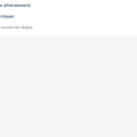
e (littéralement)
im Rayan
 toutes les règles
s les jeux vidéo
us choquant de Rockstar ? - Le scandale BULLY
e plus moche de Steam
du RÊVE tourne au CAUCHEMAR
pendant 8 heures
it… à tort
umiliés par un jeu vidéo
ire - Final Fantasy 8
ti un empire - Age of Empires