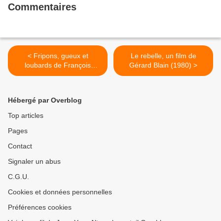
Commentaires
< Fripons, gueux et
Le rebelle, un film de
loubards de François
Gérard Blain (1980) >
Martineau
Hébergé par Overblog
Top articles
Pages
Contact
Signaler un abus
C.G.U.
Cookies et données personnelles
Préférences cookies