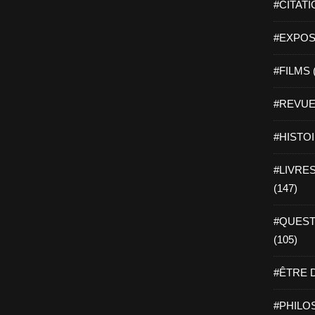
#CITATI
#EXPOSI
#FILMS 
#REVUE 
#HISTOI
#LIVRES 
(147)
#QUEST
(105)
#ÊTRE D
#PHILOS