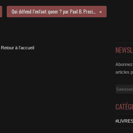
Qui défend l’enfant queer ? par Paul B. Preciado
NEWSL
Retour à l'accueil
Abonnez-
articles 
Email
CATÉG
#LIVRES