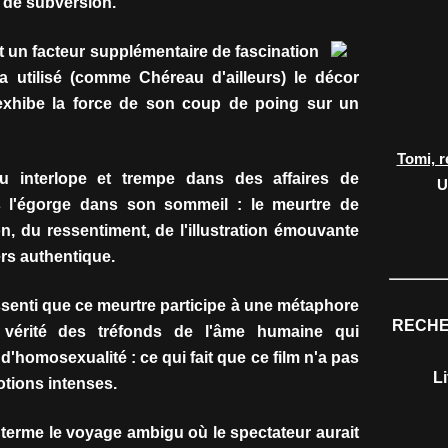
et de subversion.
t un facteur supplémentaire de fascination
 utilisé (comme Chéreau d'ailleurs) le décor
 exhibe la force de son coup de poing sur un
Tomi, r
u interlope et trempe dans des affaires de
U
os l'égorge dans son sommeil : le meurtre de
on, du ressentiment, de l'illustration émouvante
ers authentique.
ssenti que ce meurtre participe à une métaphore
RECHE
e vérité des tréfonds de l'âme humaine qui
d'homosexualité : ce qui fait que ce film n'a pas
L
otions intenses.
 terme le voyage ambigu où le spectateur aurait