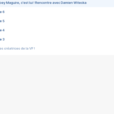
bey Maguire, c'est lui ! Rencontre avec Damien Witecka
e 6
e 5
e 4
e 3
s créatrices de la VF !
e 2
e 1
e Mektoub My Love arrive enfin ! Rencontre avec Shaïn Boumedine et Sal
i : après Toni en famille
elle réalise le bouleversant Dites lui que je l'aime
ais ! Rencontre autour de Vie privée de Rebecca Zlotowski
 de Marguerite, Grave... Rencontre avec Ella Rumpf