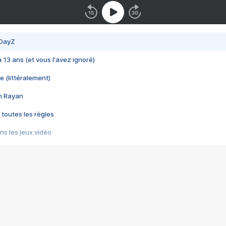
 DayZ
 a 13 ans (et vous l'avez ignoré)
e (littéralement)
im Rayan
 toutes les règles
s les jeux vidéo
us choquant de Rockstar ? - Le scandale BULLY
e plus moche de Steam
du RÊVE tourne au CAUCHEMAR
pendant 8 heures
it… à tort