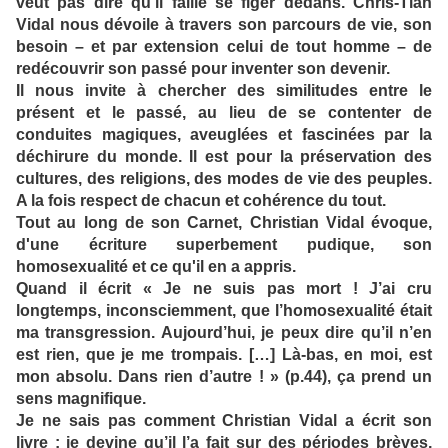
veut pas dire qu’il faille se figer dedans. Chris-Tian
Vidal nous dévoile à travers son parcours de vie, son
besoin – et par extension celui de tout homme – de
redécouvrir son passé pour inventer son devenir.
Il nous invite à chercher des similitudes entre le
présent et le passé, au lieu de se contenter de
conduites magiques, aveuglées et fascinées par la
déchirure du monde. Il est pour la préservation des
cultures, des religions, des modes de vie des peuples.
A la fois respect de chacun et cohérence du tout.
Tout au long de son Carnet, Christian Vidal évoque,
d'une écriture superbement pudique, son
homosexualité et ce qu'il en a appris.
Quand il écrit « Je ne suis pas mort ! J’ai cru
longtemps, inconsciemment, que l’homosexualité était
ma transgression. Aujourd’hui, je peux dire qu’il n’en
est rien, que je me trompais. […] Là-bas, en moi, est
mon absolu. Dans rien d’autre ! » (p.44), ça prend un
sens magnifique.
Je ne sais pas comment Christian Vidal a écrit son
livre : je devine qu’il l’a fait sur des périodes brèves,