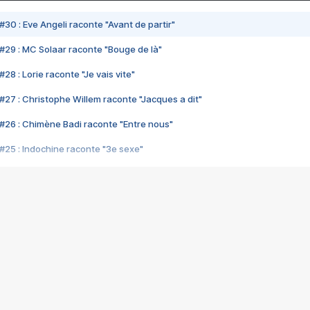
#30 : Eve Angeli raconte "Avant de partir"
#29 : MC Solaar raconte "Bouge de là"
28 : Lorie raconte "Je vais vite"
#27 : Christophe Willem raconte "Jacques a dit"
#26 : Chimène Badi raconte "Entre nous"
#25 : Indochine raconte "3e sexe"
#24 : Zaho raconte "C'est chelou"
#23 : Patrick Bruel raconte "Au café des délices"
#22 : Kyo raconte "Le chemin"
#21 : Nolwenn Leroy raconte "Cassé"
#20 : Patrick Hernandez raconte "Born to be alive"
#19 : Lorie raconte "Près de moi"