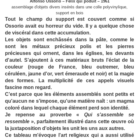
Alfonso Ossorio – Félix qui poduit – 1961
assemblage d'objets divers insérés dans une colle polyvinylique,
support en bois
Tout le champ du support est couvert comme si
Ossorio avait eu horreur du vide. Il y a quelque chose
de viscéral dans cette accumulation.
Les objets sont enchâssés dans la pâte, comme le
sont les métaux précieux polis et les pierres
précieuses qui ornent, dans les églises, les devants
d'autel. S'ajoutent à ces matériaux bruts l'éclat de la
couleur (rouge de France, bleu outremer, bleu
céruléen, jaune d'or, vert émeraude et noir) et la magie
des formes. La multiplicité de ces appels visuels
fascine mon regard.
C'est parce que les éléments assemblés sont petits et
qu'aucun ne s'impose, qu'une matière naît : un magma
coloré dans lequel chaque élément perd son identité.
Je repense au proverbe «
Qui s'assemble se
ressemble
», parfaitement illustré dans cette œuvre où
la juxtaposition d'objets les unit les uns aux autres.
Ce tableau m'évoque l'art religieux qui a aussi utilisé