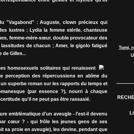
 du "Vagabond" : Auguste, clown précieux qui
des lustres ; Lydia la femme stérile, chanteuse
ues, femme-mère-sœur, double provocateur des
 lassitudes de chacun ; Amer, le gigolo fatigué
Tomi, r
 de Gilles...
U
des homosexuels solitaires qui renaissent
cte perception des répercussions en abîme du
t un superbe roman sur les rapports du temps et
omanesque (par essence ?), nourri à chaque
RECHE
certitude qu'il ne peut pas être rassasié.
L
gure emblématique d'un aveugle - l'est-il devenu
e par cœur ? - qui frôle les jeunes gens de ses
t sa proie en aveugle), les devine, pendant que