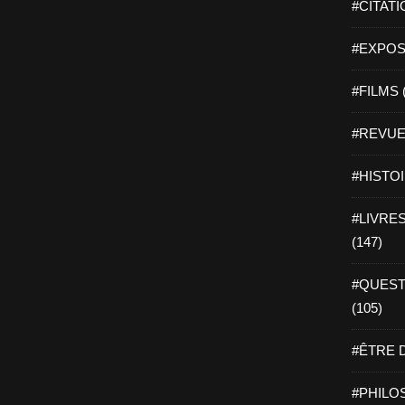
#CITATI
#EXPOSI
#FILMS 
#REVUE 
#HISTOI
#LIVRES 
(147)
#QUEST
(105)
#ÊTRE D
#PHILOS