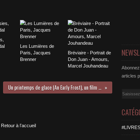
s,
dal
Les Lumières de
NEWSL
Paris, Jacques
Bréviaire - Portrait de
Brenner
Don Juan - Amours,
Marcel Jouhandeau
Abonnez-
articles 
Un printemps de glace (An Early Frost), un film de John Erman (1985)
Email
CATÉG
Retour à l'accueil
#LIVRES