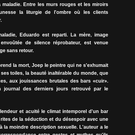
a maladie. Entre les murs rouges et les miroirs
eunesse la liturgie de l'ombre où les clients
.
aladie, Eduardo est reparti. La mère, image
a envoûtée de silence réprobateur, est venue
ge sans retour.
prend la mort, Joep le peintre qui ne s'exhumait
ur ses toiles, la beauté inaltérable du monde, que
es, aux jouissances brutales des bars «cuir».
n journal des derniers jours retrouvé par le
lendeur et acuité le climat intemporel d'un bar
 rites de la séduction et du désespoir avec une
à la moindre description sexuelle. L'auteur a le
 correspondance entre gestes et mythes qu'ils