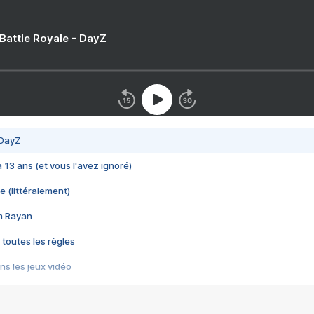
 Battle Royale - DayZ
 DayZ
 a 13 ans (et vous l'avez ignoré)
e (littéralement)
im Rayan
 toutes les règles
s les jeux vidéo
us choquant de Rockstar ? - Le scandale BULLY