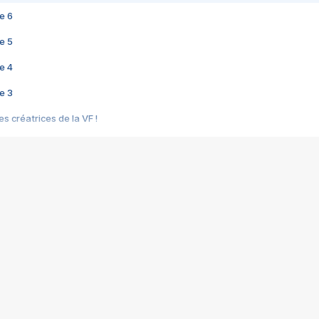
e 6
e 5
e 4
e 3
s créatrices de la VF !
e 2
e 1
e Mektoub My Love arrive enfin ! Rencontre avec Shaïn Boumedine et Sal
i : après Toni en famille
elle réalise le bouleversant Dites lui que je l'aime
ais ! Rencontre autour de Vie privée de Rebecca Zlotowski
 de Marguerite, Grave... Rencontre avec Ella Rumpf