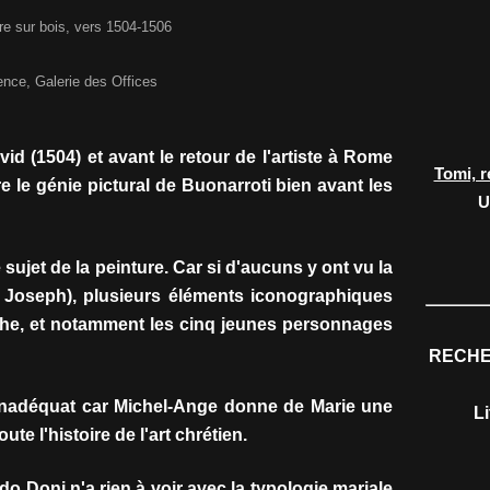
re sur bois, vers 1504-1506
ence, Galerie des Offices
vid (1504) et avant le retour de l'artiste à Rome
Tomi, r
e le génie pictural de Buonarroti bien avant les
U
 sujet de la peinture. Car si d'aucuns y ont vu la
t Joseph), plusieurs éléments iconographiques
che, et notamment les cinq jeunes personnages
RECHE
inadéquat car Michel-Ange donne de Marie une
L
te l'histoire de l'art chrétien.
 Doni n'a rien à voir avec la typologie mariale