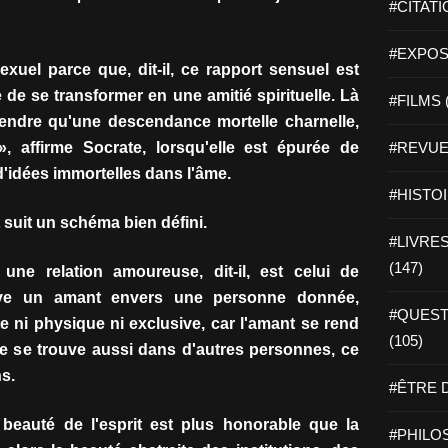
#CITATI
#EXPOSI
xuel parce que, dit-il, ce rapport sensuel est
e de se transformer en une amitié spirituelle. Là
#FILMS 
endre qu'une descendance mortelle charnelle,
, affirme Socrate, lorsqu'elle est épurée de
#REVUE 
d'idées immortelles dans l'âme.
#HISTOI
 suit un schéma bien défini.
#LIVRES 
(147)
une relation amoureuse, dit-il, est celui de
ouve un amant envers une personne donnée,
#QUEST
e ni physique ni exclusive, car l'amant se rend
(105)
ire se trouve aussi dans d'autres personnes, ce
ns.
#ÊTRE D
 beauté de l'esprit est plus honorable que la
#PHILOS