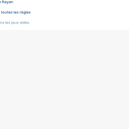
im Rayan
 toutes les règles
s les jeux vidéo
us choquant de Rockstar ? - Le scandale BULLY
e plus moche de Steam
du RÊVE tourne au CAUCHEMAR
pendant 8 heures
it… à tort
umiliés par un jeu vidéo
ire - Final Fantasy 8
ti un empire - Age of Empires
story DOFUS
tard, il crée l'un des pires jeux de tous les temps, MindsEye.