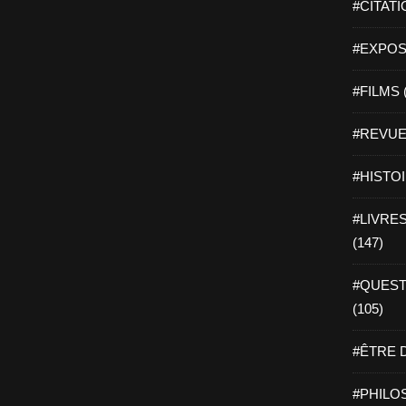
#CITATI
#EXPOSI
#FILMS 
#REVUE 
#HISTOI
#LIVRES 
(147)
#QUEST
(105)
#ÊTRE D
#PHILOS