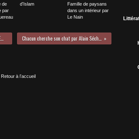
é de
d'Islam
Famille de paysans
 par
dans un intérieur par
uereau
Le Nain
Littér
Je ne suis qu'un atome par Yunus Emré
Chacun cherche son chat par Alain Séchas
Retour à l'accueil