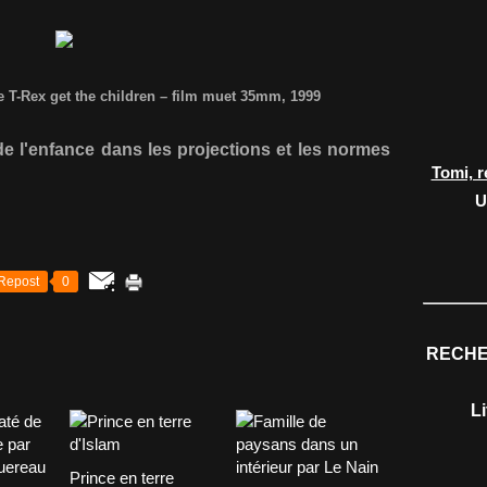
he T-Rex get the children – film muet 35mm, 1999
e l'enfance dans les projections et les normes
Tomi, r
U
Repost
0
RECHE
L
Prince en terre