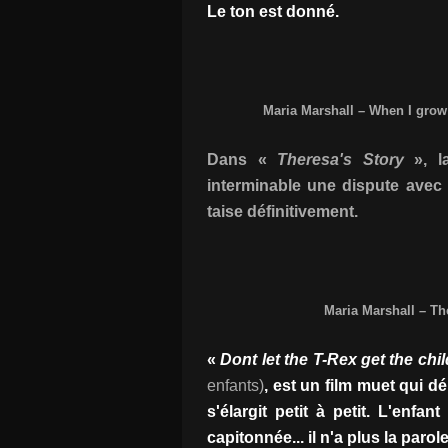
Le ton est donné.
Maria Marshall – When I grow
Dans «
Theresa's Story
», la
interminable une dispute avec 
taise définitivement.
Maria Marshall – Th
«
Dont let the T-Rex get the chi
enfants)
, est un film muet qui d
s'élargit petit à petit. L'enf
capitonnée... il n'a plus la paro