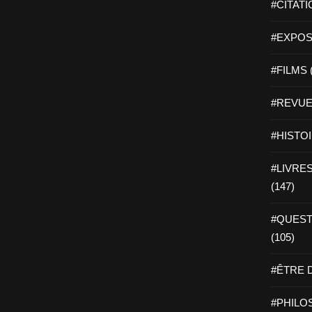
#CITATI
#EXPOSI
#FILMS 
#REVUE 
#HISTOI
#LIVRES 
(147)
#QUEST
(105)
#ÊTRE D
#PHILOS