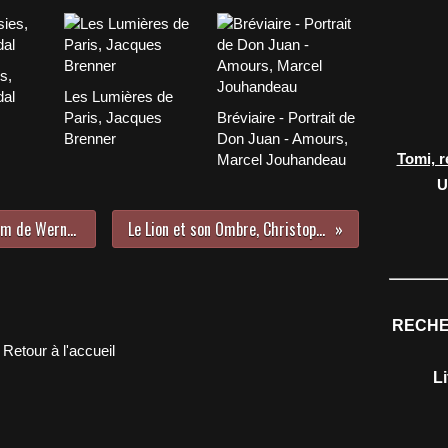
s,
dal
Les Lumières de
Paris, Jacques
Bréviaire - Portrait de
Brenner
Don Juan - Amours,
Tomi, r
Marcel Jouhandeau
U
Weisse Reise (Weiße Reise), un film de Werner Schroeter (1980)
Le Lion et son Ombre, Christopher Isherwood
RECHE
Retour à l'accueil
L