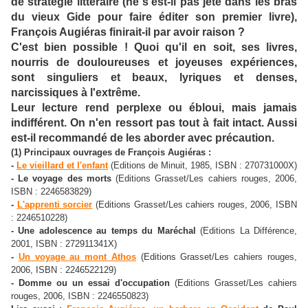
de stratégie littéraire (ne s'est-il pas jeté dans les bras
du vieux Gide pour faire éditer son premier livre),
François Augiéras finirait-il par avoir raison ?
C'est bien possible ! Quoi qu'il en soit, ses livres,
nourris de douloureuses et joyeuses expériences,
sont singuliers et beaux, lyriques et denses,
narcissiques à l'extrême.
Leur lecture rend perplexe ou ébloui, mais jamais
indifférent. On n'en ressort pas tout à fait intact. Aussi
est-il recommandé de les aborder avec précaution.
(1) Principaux ouvrages de François Augiéras :
-
Le vieillard et l'enfant
(Editions de Minuit, 1985, ISBN : 270731000X)
- Le voyage des morts
(Editions Grasset/Les cahiers rouges, 2006,
ISBN : 2246583829)
-
L'apprenti sorcier
(Editions Grasset/Les cahiers rouges, 2006, ISBN
: 2246510228)
- Une adolescence au temps du Maréchal
(Editions La Différence,
2001, ISBN : 272911341X)
-
Un voyage au mont Athos
(Editions Grasset/Les cahiers rouges,
2006, ISBN : 2246522129)
- Domme ou un essai d'occupation
(Editions Grasset/Les cahiers
rouges, 2006, ISBN : 2246550823)