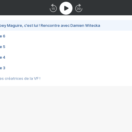
bey Maguire, c'est lui ! Rencontre avec Damien Witecka
e 6
e 5
e 4
e 3
s créatrices de la VF !
e 2
e 1
e Mektoub My Love arrive enfin ! Rencontre avec Shaïn Boumedine et Sal
i : après Toni en famille
elle réalise le bouleversant Dites lui que je l'aime