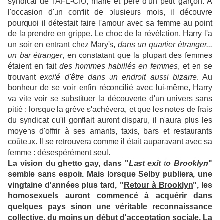
syndical de l'AFL-CIO, marié et père d'un petit garçon. A
l'occasion d'un conflit de plusieurs mois, il découvre
pourquoi il détestait faire l'amour avec sa femme au point
de la prendre en grippe. Le choc de la révélation, Harry l'a
un soir en entrant chez Mary's,
dans un quartier étranger...
un bar étranger
, en constatant que la plupart des femmes
étaient en fait
des hommes habillés en femmes
, et en se
trouvant
excité d'être dans un endroit aussi bizarre
. Au
bonheur de se voir enfin réconcilié avec lui-même, Harry
va vite voir se substituer la découverte d'un univers sans
pitié : lorsque la grève s'achèvera, et que les notes de frais
du syndicat qu'il gonflait auront disparu, il n'aura plus les
moyens d'offrir à ses amants, taxis, bars et restaurants
coûteux. Il se retrouvera comme il était auparavant avec sa
femme : désespérément seul.
La vision du ghetto gay, dans "
Last exit to Brooklyn
"
semble sans espoir. Mais lorsque Selby publiera, une
vingtaine d'années plus tard, "
Retour à Brooklyn
", les
homosexuels auront commencé à acquérir dans
quelques pays sinon une véritable reconnaissance
collective, du moins un début d'acceptation sociale. La