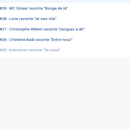
#29 : MC Solaar raconte "Bouge de là"
28 : Lorie raconte "Je vais vite"
#27 : Christophe Willem raconte "Jacques a dit"
#26 : Chimène Badi raconte "Entre nous"
#25 : Indochine raconte "3e sexe"
#24 : Zaho raconte "C'est chelou"
#23 : Patrick Bruel raconte "Au café des délices"
#22 : Kyo raconte "Le chemin"
#21 : Nolwenn Leroy raconte "Cassé"
#20 : Patrick Hernandez raconte "Born to be alive"
#19 : Lorie raconte "Près de moi"
#18 : Michael Jones raconte "A nos actes manqués" (avec Jean-Jacque