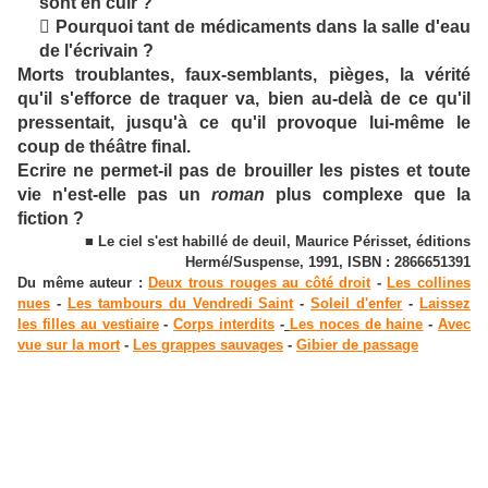
sont en cuir ?
 Pourquoi tant de médicaments dans la salle d'eau
de l'écrivain ?
Morts troublantes, faux-semblants, pièges, la vérité
qu'il s'efforce de traquer va, bien au-delà de ce qu'il
pressentait, jusqu'à ce qu'il provoque lui-même le
coup de théâtre final.
Ecrire ne permet-il pas de brouiller les pistes et toute
vie n'est-elle pas un
roman
plus complexe que la
fiction ?
■ Le ciel s'est habillé de deuil, Maurice Périsset, éditions
Hermé/Suspense, 1991, ISBN : 2866651391
Du même auteur :
Deux trous rouges au côté droit
-
Les collines
nues
-
Les tambours du Vendredi Saint
-
Soleil d'enfer
-
Laissez
les filles au vestiaire
-
Corps interdits
-
Les noces de haine
-
Avec
vue sur la mort
-
Les grappes sauvages
-
Gibier de passage