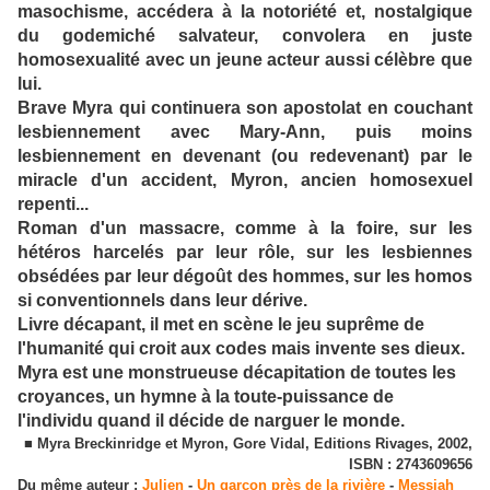
masochisme, accédera à la notoriété et, nostalgique
du godemiché salvateur, convolera en juste
homosexualité avec un jeune acteur aussi célèbre que
lui.
Brave Myra qui continuera son apostolat en couchant
lesbiennement avec Mary-Ann, puis moins
lesbiennement en devenant (ou redevenant) par le
miracle d'un accident, Myron, ancien homosexuel
repenti...
Roman d'un massacre, comme à la foire, sur les
hétéros harcelés par leur rôle, sur les lesbiennes
obsédées par leur dégoût des hommes, sur les homos
si conventionnels dans leur dérive.
Livre décapant, il met en scène le jeu suprême de
l'humanité qui croit aux codes mais invente ses dieux.
Myra est une monstrueuse décapitation de toutes les
croyances, un hymne à la toute-puissance de
l'individu quand il décide de narguer le monde.
■ Myra Breckinridge et Myron, Gore Vidal, Editions Rivages, 2002,
ISBN : 2743609656
Du même auteur :
Julien
-
Un garçon près de la rivière
-
Messiah