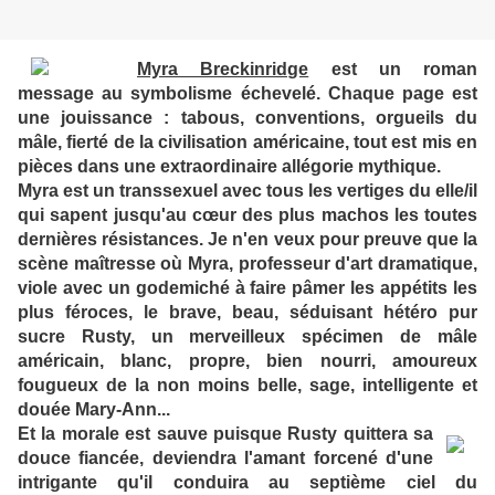
Myra Breckinridge
est un roman
message au symbolisme échevelé. Chaque page est
une jouissance : tabous, conventions, orgueils du
mâle, fierté de la civilisation américaine, tout est mis en
pièces dans une extraordinaire allégorie mythique.
Myra est un transsexuel avec tous les vertiges du elle/il
qui sapent jusqu'au cœur des plus machos les toutes
dernières résistances. Je n'en veux pour preuve que la
scène maîtresse où Myra, professeur d'art dramatique,
viole avec un godemiché à faire pâmer les appétits les
plus féroces, le brave, beau, séduisant hétéro pur
sucre Rusty, un merveilleux spécimen de mâle
américain, blanc, propre, bien nourri, amoureux
fougueux de la non moins belle, sage, intelligente et
douée Mary-Ann...
Et la morale est sauve puisque Rusty quittera sa
douce fiancée, deviendra l'amant forcené d'une
intrigante qu'il conduira au septième ciel du