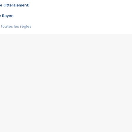
e (littéralement)
im Rayan
 toutes les règles
s les jeux vidéo
us choquant de Rockstar ? - Le scandale BULLY
e plus moche de Steam
du RÊVE tourne au CAUCHEMAR
pendant 8 heures
it… à tort
umiliés par un jeu vidéo
ire - Final Fantasy 8
ti un empire - Age of Empires