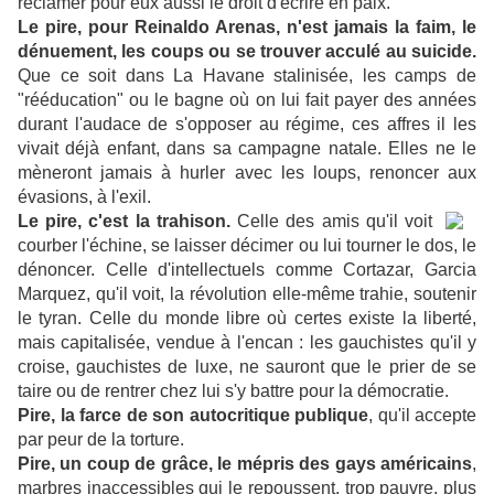
réclamer pour eux aussi le droit d'écrire en paix.
Le pire, pour Reinaldo Arenas, n'est jamais la faim, le
dénuement, les coups ou se trouver acculé au suicide.
Que ce soit dans La Havane stalinisée, les camps de
"rééducation" ou le bagne où on lui fait payer des années
durant l'audace de s'opposer au régime, ces affres il les
vivait déjà enfant, dans sa campagne natale. Elles ne le
mèneront jamais à hurler avec les loups, renoncer aux
évasions, à l'exil.
Le pire, c'est la trahison.
Celle des amis qu'il voit
courber l'échine, se laisser décimer ou lui tourner le dos, le
dénoncer. Celle d'intellectuels comme Cortazar, Garcia
Marquez, qu'il voit, la révolution elle-même trahie, soutenir
le tyran. Celle du monde libre où certes existe la liberté,
mais capitalisée, vendue à l'encan : les gauchistes qu'il y
croise, gauchistes de luxe, ne sauront que le prier de se
taire ou de rentrer chez lui s'y battre pour la démocratie.
Pire, la farce de son autocritique publique
, qu'il accepte
par peur de la torture.
Pire, un coup de grâce, le mépris des gays américains
,
marbres inaccessibles qui le repoussent, trop pauvre, plus