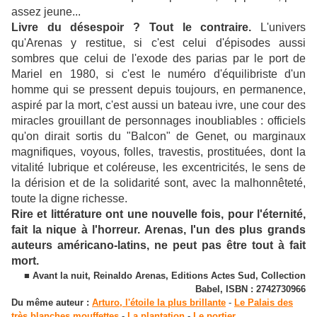
assez jeune...
Livre du désespoir ? Tout le contraire.
L'univers
qu'Arenas y restitue, si c'est celui d'épisodes aussi
sombres que celui de l'exode des parias par le port de
Mariel en 1980, si c'est le numéro d'équilibriste d'un
homme qui se pressent depuis toujours, en permanence,
aspiré par la mort, c'est aussi un bateau ivre, une cour des
miracles grouillant de personnages inoubliables : officiels
qu'on dirait sortis du "Balcon" de Genet, ou marginaux
magnifiques, voyous, folles, travestis, prostituées, dont la
vitalité lubrique et coléreuse, les excentricités, le sens de
la dérision et de la solidarité sont, avec la malhonnêteté,
toute la digne richesse.
Rire et littérature ont une nouvelle fois, pour l'éternité,
fait la nique à l'horreur. Arenas, l'un des plus grands
auteurs américano-latins, ne peut pas être tout à fait
mort.
■ Avant la nuit, Reinaldo Arenas, Editions Actes Sud, Collection
Babel, ISBN : 2742730966
Du même auteur :
Arturo, l'étoile la plus brillante
-
Le Palais des
très blanches mouffettes
-
La plantation
-
Le portier