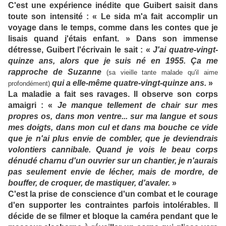
C'est une expérience inédite que Guibert saisit dans
toute son intensité : « Le sida m'a fait accomplir un
voyage dans le temps, comme dans les contes que je
lisais quand j'étais enfant. » Dans son immense
détresse, Guibert l'écrivain le sait : «
J'ai quatre-vingt-
quinze ans, alors que je suis né en 1955. Ça me
rapproche de Suzanne
(sa vieille tante malade qu'il aime
qui a elle-même quatre-vingt-quinze ans.
»
profondément)
La maladie a fait ses ravages. Il observe son corps
amaigri : «
Je manque tellement de chair sur mes
propres os, dans mon ventre... sur ma langue et sous
mes doigts, dans mon cul et dans ma bouche ce vide
que je n'ai plus envie de combler, que je deviendrais
volontiers cannibale. Quand je vois le beau corps
dénudé charnu d'un ouvrier sur un chantier, je n'aurais
pas seulement envie de lécher, mais de mordre, de
bouffer, de croquer, de mastiquer, d'avaler.
»
C'est la prise de conscience d'un combat et le courage
d'en supporter les contraintes parfois intolérables. Il
décide de se filmer et bloque la caméra pendant que le