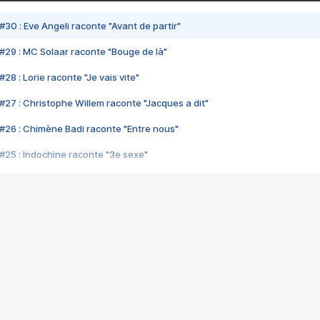
#30 : Eve Angeli raconte "Avant de partir"
#29 : MC Solaar raconte "Bouge de là"
28 : Lorie raconte "Je vais vite"
#27 : Christophe Willem raconte "Jacques a dit"
#26 : Chimène Badi raconte "Entre nous"
#25 : Indochine raconte "3e sexe"
#24 : Zaho raconte "C'est chelou"
#23 : Patrick Bruel raconte "Au café des délices"
#22 : Kyo raconte "Le chemin"
#21 : Nolwenn Leroy raconte "Cassé"
#20 : Patrick Hernandez raconte "Born to be alive"
#19 : Lorie raconte "Près de moi"