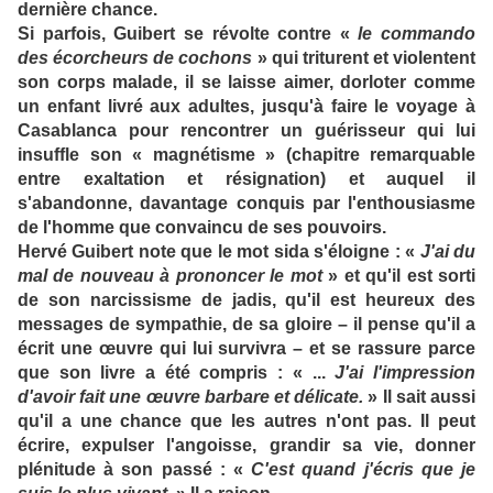
dernière chance.
Si parfois, Guibert se révolte contre «
le commando
des écorcheurs de cochons
» qui triturent et violentent
son corps malade, il se laisse aimer, dorloter comme
un enfant livré aux adultes, jusqu'à faire le voyage à
Casablanca pour rencontrer un guérisseur qui lui
insuffle son « magnétisme » (chapitre remarquable
entre exaltation et résignation) et auquel il
s'abandonne, davantage conquis par l'enthousiasme
de l'homme que convaincu de ses pouvoirs.
Hervé Guibert note que le mot sida s'éloigne : «
J'ai du
mal de nouveau à prononcer le mot
» et qu'il est sorti
de son narcissisme de jadis, qu'il est heureux des
messages de sympathie, de sa gloire – il pense qu'il a
écrit une œuvre qui lui survivra – et se rassure parce
que son livre a été compris : « ...
J'ai l'impression
d'avoir fait une œuvre barbare et délicate.
» Il sait aussi
qu'il a une chance que les autres n'ont pas. Il peut
écrire, expulser l'angoisse, grandir sa vie, donner
plénitude à son passé : «
C'est quand j'écris que je