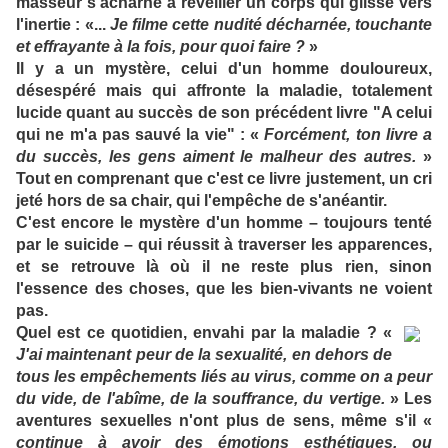
masseur s'acharne à réveiller un corps qui glisse vers
l'inertie : «...
Je filme cette nudité décharnée, touchante
et effrayante à la fois, pour quoi faire ?
»
Il y a un mystère, celui d'un homme douloureux,
désespéré mais qui affronte la maladie, totalement
lucide quant au succès de son précédent livre "A celui
qui ne m'a pas sauvé la vie" : «
Forcément, ton livre a
du succès, les gens aiment le malheur des autres.
»
Tout en comprenant que c'est ce livre justement, un cri
jeté hors de sa chair, qui l'empêche de s'anéantir.
C'est encore le mystère d'un homme – toujours tenté
par le suicide – qui réussit à traverser les apparences,
et se retrouve là où il ne reste plus rien, sinon
l'essence des choses, que les bien-vivants ne voient
pas.
Quel est ce quotidien, envahi par la maladie ? «
J'ai maintenant peur de la sexualité, en dehors de
tous les empêchements liés au virus, comme on a peur
du vide, de l'abîme, de la souffrance, du vertige.
» Les
aventures sexuelles n'ont plus de sens, même s'il «
continue à avoir des émotions esthétiques, ou