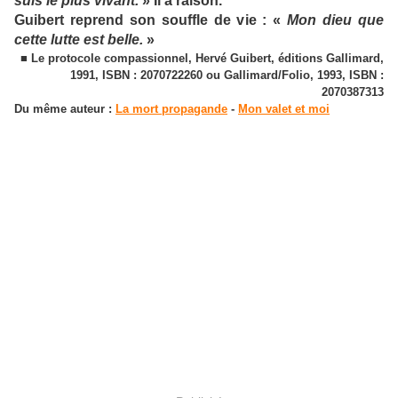
suis le plus vivant.
» Il a raison.
Guibert reprend son souffle de vie : «
Mon dieu que
cette lutte est belle.
»
■ Le protocole compassionnel, Hervé Guibert, éditions Gallimard,
1991, ISBN : 2070722260 ou Gallimard/Folio, 1993, ISBN :
2070387313
Du même auteur :
La mort propagande
-
Mon valet et moi