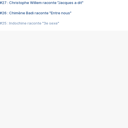
#27 : Christophe Willem raconte "Jacques a dit"
#26 : Chimène Badi raconte "Entre nous"
#25 : Indochine raconte "3e sexe"
#24 : Zaho raconte "C'est chelou"
#23 : Patrick Bruel raconte "Au café des délices"
#22 : Kyo raconte "Le chemin"
#21 : Nolwenn Leroy raconte "Cassé"
#20 : Patrick Hernandez raconte "Born to be alive"
#19 : Lorie raconte "Près de moi"
#18 : Michael Jones raconte "A nos actes manqués" (avec Jean-Jacque
#17 : Khaled raconte "Aïcha"
#16 : Corneille raconte "Parce qu'on vient de loin"
#15 : Indochine raconte "L'aventurier"