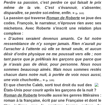
Perdre sa passion, c'est perdre ce qui faisait le prix
même de la vie. C'est s'évanouir, s'absenter,
disparaître, se perdre soi-même, enfin.
»
(p. 163)
La passion qui traverse
Roman de Roberte
se joue des
codes. François, le narrateur, n'éprouve rien avec ses
michetons. Avec Roberte s'inscrit une relation plus
complexe :
«
D'autres seraient devenus amants. Ce fut notre
ressemblance de n'y songer jamais. Rien n'aurait pu
l'arracher à l'attente où elle se tenait seule, et aucun
désir d'ordre physique ne me poussait vers elle ; non
tant parce que je préférais les garçons que parce que
je n'avais pas de désir, pour personne. Nous nous
sommes beaucoup aimés. Mais nous sommes restés
chacun dans notre nuit, à portée de voix nous aussi,
une voix chuchotée...
»
(p. 109)
Et que cherche Caleb, sorti tout droit du sud des
États-Unis pour courir après les garçons de la nuit ?
Roman de Roberte
brouille aussi les genres littéraires :
roman à la française, écrit par une Française et dont le