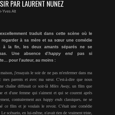
ÉSIR PAR LAURENT NUNEZ
-Yves Alt
excellemment traduit dans cette scène où le
it regarder à sa mère et sa sœur une comédie
ù, à la fin, les deux amants séparés ne se
 pas. Une absence d'
happy end
pas si
e… pour l'auteur, au moins :
la maison, j'essayais le soir de ne pas m'enfermer dans ma
ec mes parents et avec ma sœur. C'est-à-dire que nous
ne chaîne diffusait ce soir-là
Miles Away
, un film que
mme et d'une femme qui s'aiment et qui se courent après
lement, contrairement aux
happy ends
classiques, ne se
é ce film et je voulais le revoir. C'était une comédie
. Le scénario, en lui-même, n'avait rien de vraiment triste,