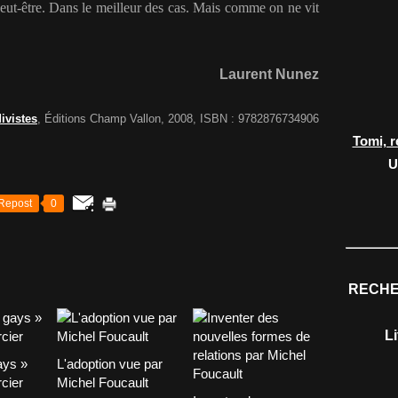
peut-être. Dans le meilleur des cas. Mais comme on ne vit
Laurent Nunez
ivistes
, Éditions Champ Vallon, 2008, ISBN : 9782876734906
Tomi, r
U
Repost
0
RECHE
L
ays »
L'adoption vue par
cier
Michel Foucault