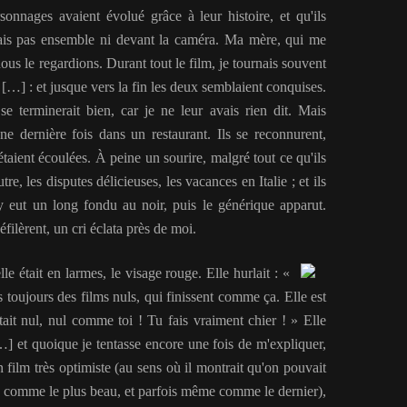
sonnages avaient évolué grâce à leur histoire, et qu'ils
mais pas ensemble ni devant la caméra. Ma mère, qui me
ous le regardions. Durant tout le film, je tournais souvent
…] : et jusque vers la fin les deux semblaient conquises.
 se terminerait bien, car je ne leur avais rien dit. Mais
e dernière fois dans un restaurant. Ils se reconnurent,
étaient écoulées. À peine un sourire, malgré tout ce qu'ils
utre, les disputes délicieuses, les vacances en Italie ; et ils
 y eut un long fondu au noir, puis le générique apparut.
filèrent, un cri éclata près de moi.
le était en larmes, le visage rouge. Elle hurlait : «
s toujours des films nuls, qui finissent comme ça. Elle est
'était nul, nul comme toi ! Tu fais vraiment chier ! » Elle
] et quoique je tentasse encore une fois de m'expliquer,
n film très optimiste (au sens où il montrait qu'on pouvait
ré comme le plus beau, et parfois même comme le dernier),