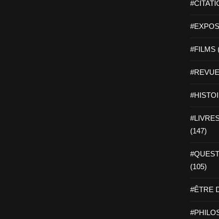
#CITATI
#EXPOSI
#FILMS 
#REVUE 
#HISTOI
#LIVRES 
(147)
#QUEST
(105)
#ÊTRE D
#PHILOS