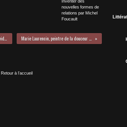
Inventer des
nouvelles formes de
relations par Michel
Littér
Foucault
Approche de l'infini par Caspar David Friedrich
Marie Laurencin, peintre de la douceur du sourire
Retour à l'accueil