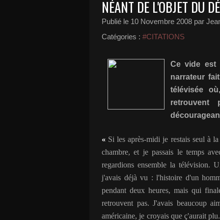
NÉANT DE L'OBJET DU D
Publié le
10 Novembre 2008
par Jean
Catégories :
#CITATIONS
Ce vide est 
narrateur fa
télévisée o
retrouvent
décourageant
«
Si les après-midi je restais seul à 
chambre, et je passais le temps av
regardions ensemble la télévision. U
j'avais déjà vu : l'histoire d'un ho
pendant deux heures, mais qui fina
retrouvent pas. J'avais beaucoup aim
américaine, je croyais que ç'aurait plu