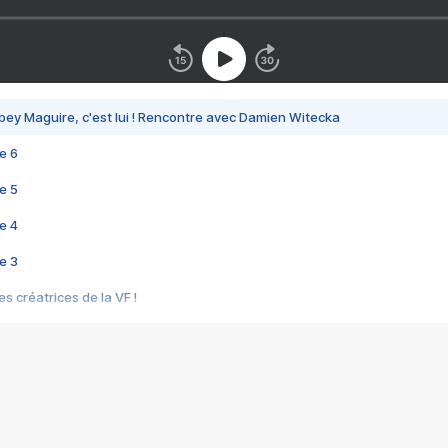
bey Maguire, c'est lui ! Rencontre avec Damien Witecka
e 6
e 5
e 4
e 3
s créatrices de la VF !
e 2
e 1
e Mektoub My Love arrive enfin ! Rencontre avec Shaïn Boumedine et Sal
i : après Toni en famille