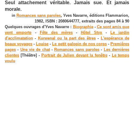
Seul attachement véritable. Jamais sue. Et jamais
morale.
in
Romances sans paroles
, Yves Navarre, éditions Flammarion,
1982, ISBN : 2080644777, extraits des pages 84 à 90
Quelques ouvrages d'Yves Navarre :
Biographie
-
Ce sont amis que
vent emporte
-
Fête des mères
-
Hôtel Styx
-
Le jardin
d'acclimatation
-
Kurwenal ou la part des êtres
-
L'espérance de
beaux voyages
-
Louise
-
Le petit galopin de nos corps
-
Premières
pages
-
Une vie de chat
-
Romances sans paroles
-
Les dernières
clientes
[Théâtre] -
Portrait de Julien devant la fenêtre
-
Le temps
voulu