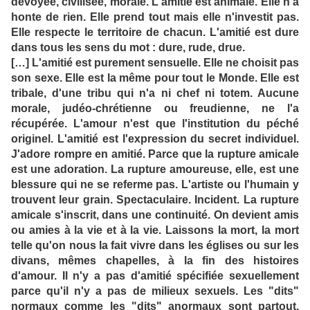
dévoyée, civilisée, morale. L'amitié est animale. Elle n'a
honte de rien. Elle prend tout mais elle n'investit pas.
Elle respecte le territoire de chacun. L'amitié est dure
dans tous les sens du mot : dure, rude, drue.
[…] L'amitié est purement sensuelle. Elle ne choisit pas
son sexe. Elle est la même pour tout le Monde. Elle est
tribale, d'une tribu qui n'a ni chef ni totem. Aucune
morale, judéo-chrétienne ou freudienne, ne l'a
récupérée. L'amour n'est que l'institution du péché
originel. L'amitié est l'expression du secret individuel.
J'adore rompre en amitié. Parce que la rupture amicale
est une adoration. La rupture amoureuse, elle, est une
blessure qui ne se referme pas. L'artiste ou l'humain y
trouvent leur grain. Spectaculaire. Incident. La rupture
amicale s'inscrit, dans une continuité. On devient amis
ou amies à la vie et à la vie. Laissons la mort, la mort
telle qu'on nous la fait vivre dans les églises ou sur les
divans, mêmes chapelles, à la fin des histoires
d'amour. Il n'y a pas d'amitié spécifiée sexuellement
parce qu'il n'y a pas de milieux sexuels. Les "dits"
normaux comme les "dits" anormaux sont partout.