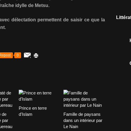
fraîche idylle de Metsu.
Littér
avec délectation permettent de saisir ce que la
nt.
Repost
0
Prince en terre
é de
d'Islam
Famille de paysans
 par
dans un intérieur par
uereau
Le Nain