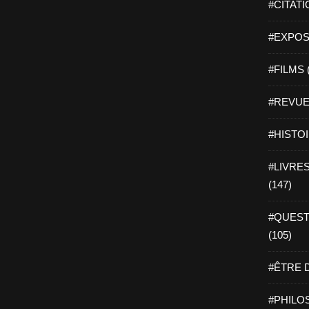
#CITATI
#EXPOSI
#FILMS 
#REVUE 
#HISTOI
#LIVRES 
(147)
#QUEST
(105)
#ÊTRE D
#PHILOS