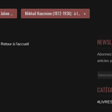
Sur les journaux des écrivains par Julien Green
Mikhaïl Kouzmine (1872-1936) : à la fête
NEWSL
Retour à l'accueil
Abonnez-
articles 
Email
CATÉG
#LIVRES