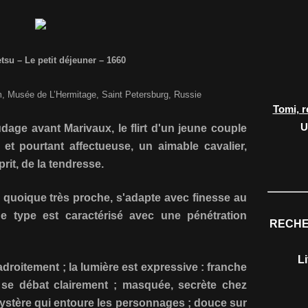
tsu – Le petit déjeuner – 1660
m, Musée de L’Hermitage, Saint Petersburg, Russie
Tomi, r
U
dage avant Marivaux, le flirt d'un jeune couple
et pourtant affectueuse, un aimable cavalier,
rit, de la tendresse.
 quoique très proche, s'adapte avec finesse au
e type est caractérisé avec une pénétration
RECHE
L
adroitement ; la lumière est expressive : franche
se débat clairement ; masquée, secrète chez
ystère qui entoure les personnages ; douce sur