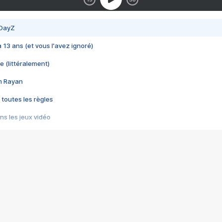
 DayZ
 a 13 ans (et vous l'avez ignoré)
e (littéralement)
im Rayan
 toutes les règles
s les jeux vidéo
us choquant de Rockstar ? - Le scandale BULLY
e plus moche de Steam
du RÊVE tourne au CAUCHEMAR
pendant 8 heures
it… à tort