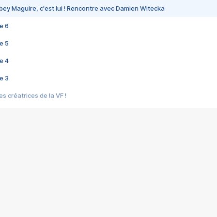
bey Maguire, c'est lui ! Rencontre avec Damien Witecka
e 6
e 5
e 4
e 3
s créatrices de la VF !
e 2
e 1
e Mektoub My Love arrive enfin ! Rencontre avec Shaïn Boumedine et Sal
i : après Toni en famille
elle réalise le bouleversant Dites lui que je l'aime
ais ! Rencontre autour de Vie privée de Rebecca Zlotowski