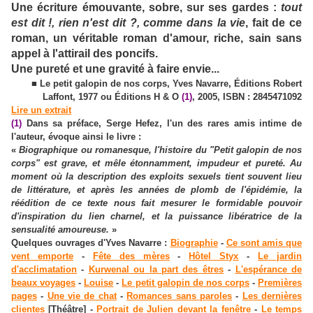
Une écriture émouvante, sobre, sur ses gardes :
tout
est dit !, rien n'est dit ?, comme dans la vie
, fait de ce
roman, un véritable roman d'amour, riche, sain sans
appel à l'attirail des poncifs.
Une pureté et une gravité à faire envie...
■ Le petit galopin de nos corps, Yves Navarre, Éditions Robert
Laffont, 1977 ou Éditions H & O
(1)
, 2005, ISBN : 2845471092
Lire un extrait
(1)
Dans sa préface, Serge Hefez, l'un des rares amis intime de
l'auteur, évoque ainsi le livre :
«
Biographique ou romanesque, l'histoire du "Petit galopin de nos
corps" est grave, et mêle étonnamment, impudeur et pureté. Au
moment où la description des exploits sexuels tient souvent lieu
de littérature, et après les années de plomb de l'épidémie, la
réédition de ce texte nous fait mesurer le formidable pouvoir
d'inspiration du lien charnel, et la puissance libératrice de la
sensualité amoureuse.
»
Quelques ouvrages d'Yves Navarre :
Biographie
-
Ce sont amis que
vent emporte
-
Fête des mères
-
Hôtel Styx
-
Le jardin
d'acclimatation
-
Kurwenal ou la part des êtres
-
L'espérance de
beaux voyages
-
Louise
-
Le petit galopin de nos corps
-
Premières
pages
-
Une vie de chat
-
Romances sans paroles
-
Les dernières
clientes
[Théâtre] -
Portrait de Julien devant la fenêtre
-
Le temps