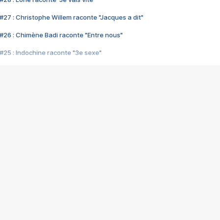
#27 : Christophe Willem raconte "Jacques a dit"
#26 : Chimène Badi raconte "Entre nous"
#25 : Indochine raconte "3e sexe"
#24 : Zaho raconte "C'est chelou"
#23 : Patrick Bruel raconte "Au café des délices"
#22 : Kyo raconte "Le chemin"
#21 : Nolwenn Leroy raconte "Cassé"
#20 : Patrick Hernandez raconte "Born to be alive"
#19 : Lorie raconte "Près de moi"
#18 : Michael Jones raconte "A nos actes manqués" (avec Jean-Jacque
#17 : Khaled raconte "Aïcha"
#16 : Corneille raconte "Parce qu'on vient de loin"