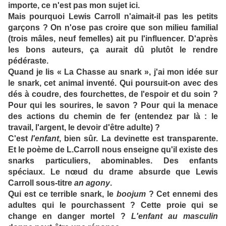
importe, ce n'est pas mon sujet ici.
Mais pourquoi Lewis Carroll n'aimait-il pas les petits
garçons ? On n'ose pas croire que son milieu familial
(trois mâles, neuf femelles) ait pu l'influencer. D'après
les bons auteurs, ça aurait dû plutôt le rendre
pédéraste.
Quand je lis « La Chasse au snark », j'ai mon idée sur
le snark, cet animal inventé. Qui poursuit-on avec des
dés à coudre, des fourchettes, de l'espoir et du soin ?
Pour qui les sourires, le savon ? Pour qui la menace
des actions du chemin de fer (entendez par là : le
travail, l'argent, le devoir d'être adulte) ?
C'est
l'enfant
, bien sûr. La devinette est transparente.
Et le poème de L.Carroll nous enseigne qu'il existe des
snarks particuliers, abominables. Des enfants
spéciaux. Le nœud du drame absurde que Lewis
Carroll sous-titre
an agony
.
Qui est ce terrible snark, le
boojum
? Cet ennemi des
adultes qui le pourchassent ? Cette proie qui se
change en danger mortel ?
L'enfant au masculin