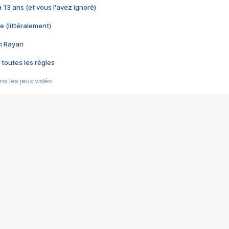
 a 13 ans (et vous l'avez ignoré)
e (littéralement)
im Rayan
 toutes les règles
s les jeux vidéo
us choquant de Rockstar ? - Le scandale BULLY
e plus moche de Steam
du RÊVE tourne au CAUCHEMAR
pendant 8 heures
it… à tort
umiliés par un jeu vidéo
ire - Final Fantasy 8
ti un empire - Age of Empires