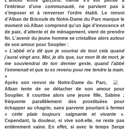
L'amour entre garçons, même s'il est pensé à
l'intérieur d'une communauté, ne parvient pas à
s'imposer et à renverser l'ordre établi. Le renvoi
d'Alban de Bricoule de Notre-Dame du Parc marque le
moment où Alban comprend qu'un âge d'innocence et
de paix, d'attente et de ménagement, vient de prendre
fin. L'avenir du jeune homme se cristallise alors autour
de son amour pour Souplier :
«
L'abbé m'a dit que je sourirai de tout cela quand
j'aurai vingt ans. Moi, je dis que, sur mon lit de mort, je
me souviendrai de ton dernier geste, quand l'abbé
t'emmenait et que tu es revenu pour me tendre la main.
»
Après son renvoi de Notre-Dame du Parc,
Alban tente de se détacher de son amour pour
Souplier. Il courtise alors une jeune fille, Sabine ;
fréquente parallèlement des prostituées pour
échapper au chagrin, sans parvenir pourtant à fermer
«
cette plaie toujours saignante et vivante
».
Cependant, la douleur, si vive soit-elle, ne reste pas
entièrement vaine. En effet, si avec le temps Serge