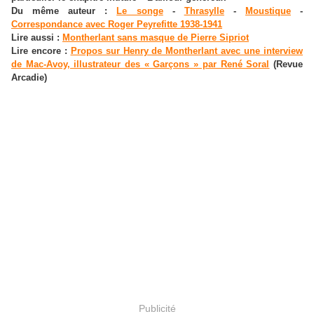
Du même auteur :
Le songe
-
Thrasylle
-
Moustique
-
Correspondance avec Roger Peyrefitte 1938-1941
Lire aussi :
Montherlant sans masque de Pierre Sipriot
Lire encore :
Propos sur Henry de Montherlant avec une interview
de Mac-Avoy, illustrateur des « Garçons » par René Soral
(Revue
Arcadie)
Publicité