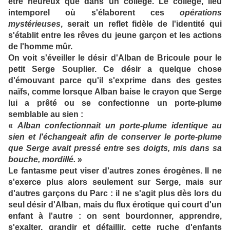
être heureux que dans un collège. Le collège, lieu
intemporel où s'élaborent ces
opérations
mystérieuses
, serait un reflet fidèle de l'identité qui
s'établit entre les rêves du jeune garçon et les actions
de l'homme mûr.
On voit s'éveiller le désir d'Alban de Bricoule pour le
petit Serge Souplier. Ce désir a quelque chose
d'émouvant parce qu'il s'exprime dans des gestes
naïfs, comme lorsque Alban baise le crayon que Serge
lui a prêté ou se confectionne un porte-plume
semblable au sien :
«
Alban confectionnait un porte-plume identique au
sien et l'échangeait afin de conserver le porte-plume
que Serge avait pressé entre ses doigts, mis dans sa
bouche, mordillé.
»
Le fantasme peut viser d'autres zones érogènes. Il ne
s'exerce plus alors seulement sur Serge, mais sur
d'autres garçons du Parc : il ne s'agit plus dès lors du
seul désir d'Alban, mais du flux érotique qui court d'un
enfant à l'autre : on sent bourdonner, apprendre,
s'exalter, grandir et défaillir, cette ruche d'enfants