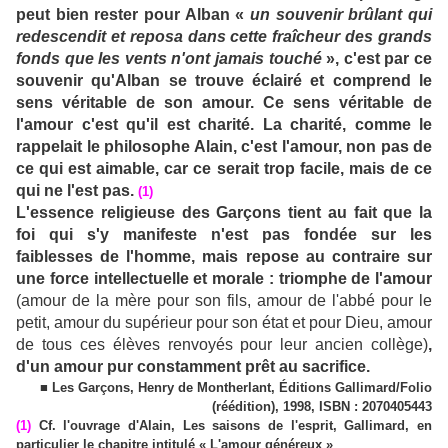
peut bien rester pour Alban «
un souvenir brûlant qui
redescendit et reposa dans cette fraîcheur des grands
fonds que les vents n'ont jamais touché
», c'est par ce
souvenir qu'Alban se trouve éclairé et comprend le
sens véritable de son amour. Ce sens véritable de
l'amour c'est qu'il est charité. La charité, comme le
rappelait le philosophe Alain, c'est l'amour, non pas de
ce qui est aimable, car ce serait trop facile, mais de ce
qui ne l'est pas.
(1)
L'essence religieuse des Garçons tient au fait que la
foi qui s'y manifeste n'est pas fondée sur les
faiblesses de l'homme, mais repose au contraire sur
une force intellectuelle et morale : triomphe de l'amour
(amour de la mère pour son fils, amour de l'abbé pour le
petit, amour du supérieur pour son état et pour Dieu, amour
de tous ces élèves renvoyés pour leur ancien collège)
,
d'un amour pur constamment prêt au sacrifice.
■ Les Garçons, Henry de Montherlant, Éditions Gallimard/Folio
(réédition), 1998, ISBN : 2070405443
(1)
Cf. l'ouvrage d'Alain, Les saisons de l'esprit, Gallimard, en
particulier le chapitre intitulé « L'amour généreux »