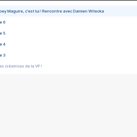
bey Maguire, c'est lui ! Rencontre avec Damien Witecka
e 6
e 5
e 4
e 3
s créatrices de la VF !
e 2
e 1
e Mektoub My Love arrive enfin ! Rencontre avec Shaïn Boumedine et Sal
i : après Toni en famille
elle réalise le bouleversant Dites lui que je l'aime
ais ! Rencontre autour de Vie privée de Rebecca Zlotowski