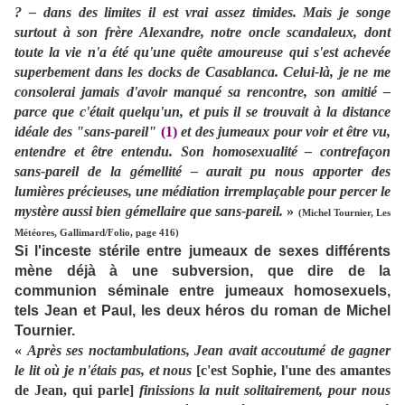
? – dans des limites il est vrai assez timides. Mais je songe
surtout à son frère Alexandre, notre oncle scandaleux, dont
toute la vie n'a été qu'une quête amoureuse qui s'est achevée
superbement dans les docks de Casablanca. Celui-là, je ne me
consolerai jamais d'avoir manqué sa rencontre, son amitié –
parce que c'était quelqu'un, et puis il se trouvait à la distance
idéale des "sans-pareil"
(1)
et des jumeaux pour voir et être vu,
entendre et être entendu. Son homosexualité – contrefaçon
sans-pareil de la gémellité – aurait pu nous apporter des
lumières précieuses, une médiation irremplaçable pour percer le
mystère aussi bien gémellaire que sans-pareil.
»
(Michel Tournier, Les
Météores, Gallimard/Folio, page 416)
Si l'inceste stérile entre jumeaux de sexes différents
mène déjà à une subversion, que dire de la
communion séminale entre jumeaux homosexuels,
tels Jean et Paul, les deux héros du roman de Michel
Tournier.
«
Après ses noctambulations, Jean avait accoutumé de gagner
le lit où je n'étais pas, et nous
[c'est Sophie, l'une des amantes
de Jean, qui parle]
finissions la nuit solitairement, pour nous