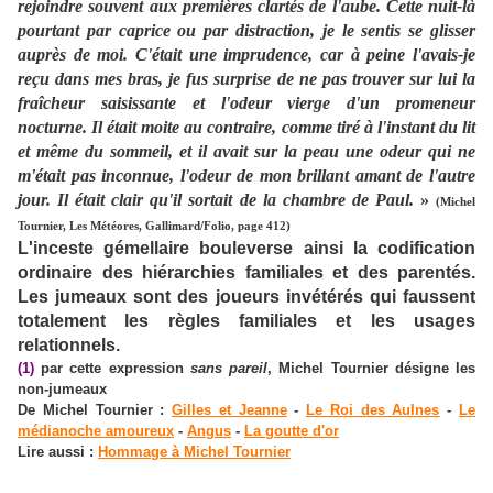
rejoindre souvent aux premières clartés de l'aube. Cette nuit-là
pourtant par caprice ou par distraction, je le sentis se glisser
auprès de moi. C'était une imprudence, car à peine l'avais-je
reçu dans mes bras, je fus surprise de ne pas trouver sur lui la
fraîcheur saisissante et l'odeur vierge d'un promeneur
nocturne. Il était moite au contraire, comme tiré à l'instant du lit
et même du sommeil, et il avait sur la peau une odeur qui ne
m'était pas inconnue, l'odeur de mon brillant amant de l'autre
jour. Il était clair qu'il sortait de la chambre de Paul.
»
(Michel
Tournier, Les Météores, Gallimard/Folio, page 412)
L'inceste gémellaire bouleverse ainsi la codification
ordinaire des hiérarchies familiales et des parentés.
Les jumeaux sont des joueurs invétérés qui faussent
totalement les règles familiales et les usages
relationnels.
(1)
par cette expression
sans pareil
, Michel Tournier désigne les
non-jumeaux
De Michel Tournier :
Gilles et Jeanne
-
Le Roi des Aulnes
-
Le
médianoche amoureux
-
Angus
-
La goutte d'or
Lire aussi :
Hommage à Michel Tournier