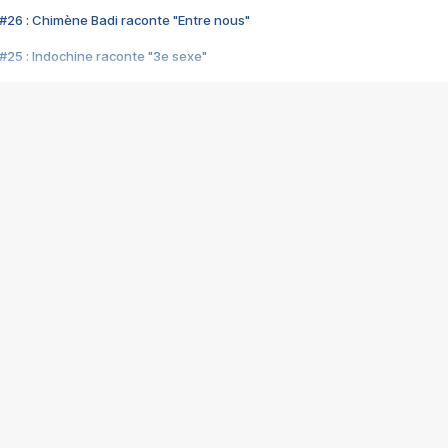
#26 : Chimène Badi raconte "Entre nous"
#25 : Indochine raconte "3e sexe"
#24 : Zaho raconte "C'est chelou"
#23 : Patrick Bruel raconte "Au café des délices"
#22 : Kyo raconte "Le chemin"
#21 : Nolwenn Leroy raconte "Cassé"
#20 : Patrick Hernandez raconte "Born to be alive"
#19 : Lorie raconte "Près de moi"
#18 : Michael Jones raconte "A nos actes manqués" (avec Jean-Jacque
#17 : Khaled raconte "Aïcha"
#16 : Corneille raconte "Parce qu'on vient de loin"
#15 : Indochine raconte "L'aventurier"