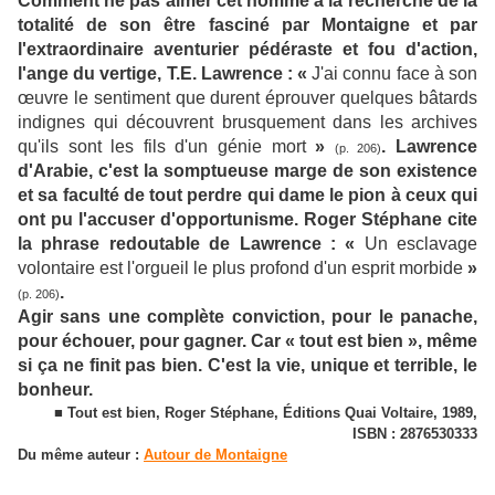
Comment ne pas aimer cet homme à la recherche de la
totalité de son être fasciné par Montaigne et par
l'extraordinaire aventurier pédéraste et fou d'action,
l'ange du vertige, T.E. Lawrence : «
J'ai connu face à son
œuvre le sentiment que durent éprouver quelques bâtards
indignes qui découvrent brusquement dans les archives
qu'ils sont les fils d'un génie mort
»
. Lawrence
(p. 206)
d'Arabie, c'est la somptueuse marge de son existence
et sa faculté de tout perdre qui dame le pion à ceux qui
ont pu l'accuser d'opportunisme. Roger Stéphane cite
la phrase redoutable de Lawrence : «
Un esclavage
volontaire est l'orgueil le plus profond d'un esprit morbide
»
.
(p. 206)
Agir sans une complète conviction, pour le panache,
pour échouer, pour gagner. Car « tout est bien », même
si ça ne finit pas bien. C'est la vie, unique et terrible, le
bonheur.
■ Tout est bien, Roger Stéphane, Éditions Quai Voltaire, 1989,
ISBN : 2876530333
Du même auteur :
Autour de Montaigne