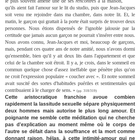
le plus souvent amené une de ses
rencontres
à la maison,
qu'ils aient fait l'amour sur le lit du studio, puis que Jean-Jacques
soit venu me rejoindre dans ma chambre, dans notre lit. Et, le
matin, le garçon qui grattait à la porte était surpris de trouver deux
personnes. Nous étions dispensés de l'ignoble jalousie par la
certitude que jamais aucun garçon ne pourrait s'insérer entre nous.
Nous avons connu, Jean-Jacques et moi, beaucoup de garçons,
mais, pendant ces quatre ans de notre amitié, nous n'avons dormi
qu'ensemble, bien qu'il y ait deux lits dans l'appartement et que
celui de la chambre soit étroit. Il y a, je crois, dans le sommeil en
commun quelque chose d'assez ineffable que pénètre plus qu'on
ne croit l'expression populaire « coucher avec ». Et notre sommeil
avait suscité des sortes d'habitudes puériles et sentimentales qui
contribuaient à le charger de sens. »
(pp. 318/319)
Cette aristocratique franchise avoue combien
rapidement la lassitude sexuelle sépare physiquement
deux hommes mais autorise le plus long amour. Et
poignante me semble cette méditation qui ne cherche
pas d'explication au moment même où le corps de
l'autre se défait dans la souffrance et la mort comme
donnant raison, hélas, à cette intimité-amour qui ne