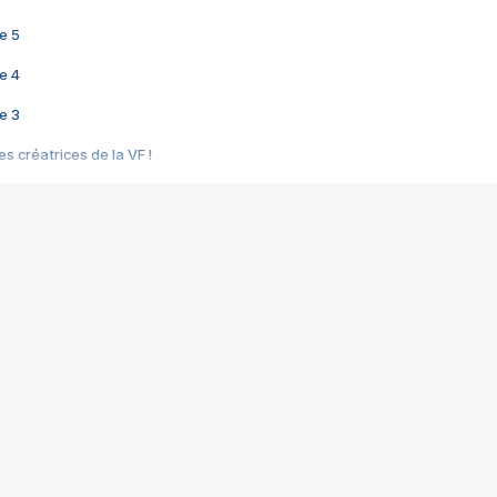
e 5
e 4
e 3
s créatrices de la VF !
e 2
e 1
e Mektoub My Love arrive enfin ! Rencontre avec Shaïn Boumedine et Sal
i : après Toni en famille
elle réalise le bouleversant Dites lui que je l'aime
ais ! Rencontre autour de Vie privée de Rebecca Zlotowski
 de Marguerite, Grave... Rencontre avec Ella Rumpf
 Les Rêveurs, un film intime sur la santé mentale