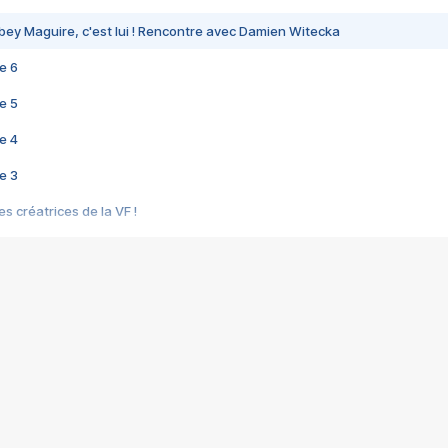
bey Maguire, c'est lui ! Rencontre avec Damien Witecka
e 6
e 5
e 4
e 3
s créatrices de la VF !
e 2
e 1
e Mektoub My Love arrive enfin ! Rencontre avec Shaïn Boumedine et Sal
i : après Toni en famille
elle réalise le bouleversant Dites lui que je l'aime
ais ! Rencontre autour de Vie privée de Rebecca Zlotowski