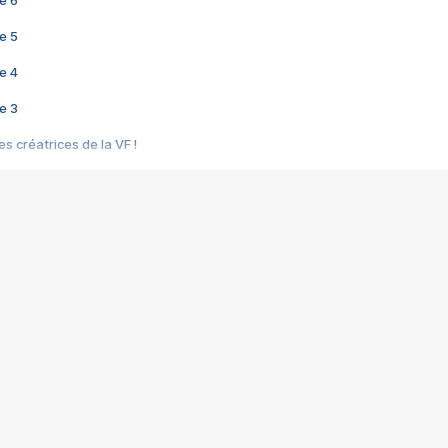
e 6
e 5
e 4
e 3
s créatrices de la VF !
e 2
e 1
e Mektoub My Love arrive enfin ! Rencontre avec Shaïn Boumedine et Sal
i : après Toni en famille
elle réalise le bouleversant Dites lui que je l'aime
ais ! Rencontre autour de Vie privée de Rebecca Zlotowski
 de Marguerite, Grave... Rencontre avec Ella Rumpf
 Les Rêveurs, un film intime sur la santé mentale