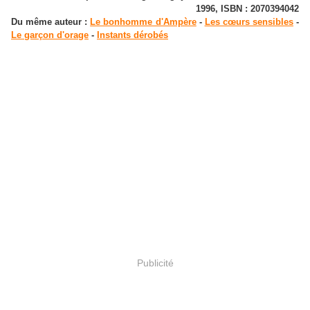
1996, ISBN : 2070394042
Du même auteur :
Le bonhomme d'Ampère
-
Les cœurs sensibles
-
Le garçon d'orage
-
Instants dérobés
Publicité