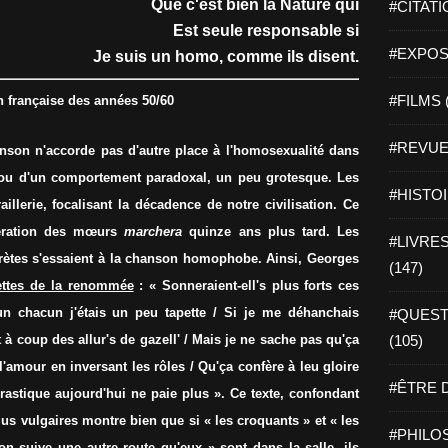
Que c'est bien la Nature qui
#CITATI
Est seule responsable si
#EXPOSI
Je suis un homo, comme ils disent.
#FILMS 
n française des années 50/60
#REVUE 
chanson n'accorde pas d'autre place à l'homosexualité dans
e ou d'un comportement paradoxal, un peu grotesque. Les
#HISTOI
llerie, focalisant la décadence de notre civilisation. Ce
ération des mœurs
marchera
quinze ans plus tard. Les
#LIVRES 
prètes s'essaient à la chanson homophobe. Ainsi, Georges
(147)
ettes de la renommée
: « Sonneraient-ell's plus forts ces
un chacun j'étais un peu tapette / Si je me déhanchais
#QUEST
 à coup des allur's de gazell' / Mais je ne sache pas qu'ça
(105)
'l'amour en inversant les rôles / Qu'ça confère à leu gloire
#ÊTRE D
rastique aujourd'hui ne paie plus ». Ce texte, confondant
plus vulgaires montre bien que si « les croquants » et « les
#PHILOS
n suive une autre route qu'eux » sont dans la salle, ils