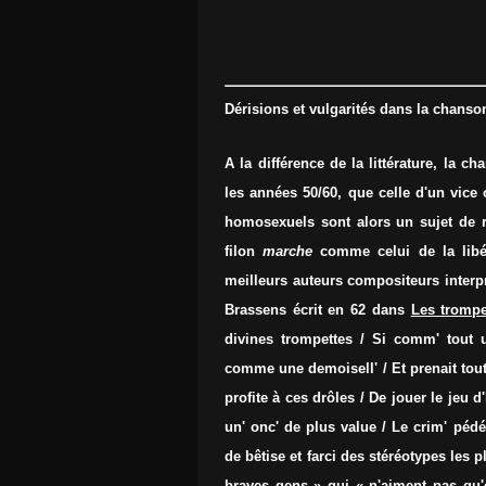
Dérisions et vulgarités dans la chanso
A la différence de la littérature, la 
les années 50/60, que celle d'un vic
homosexuels sont alors un sujet de rai
filon
marche
comme celui de la lib
meilleurs auteurs compositeurs inter
Brassens écrit en 62 dans
Les tromp
divines trompettes / Si comm' tout 
comme une demoisell' / Et prenait tout
profite à ces drôles / De jouer le jeu d
un' onc' de plus value / Le crim' pédé
de bêtise et farci des stéréotypes les 
braves gens » qui « n'aiment pas qu'o