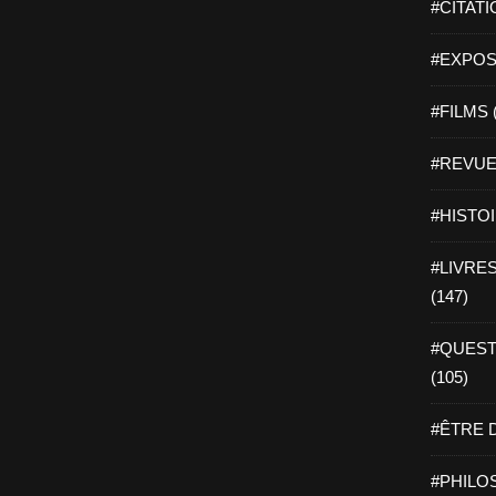
#CITATI
#EXPOSI
#FILMS 
#REVUE 
#HISTOI
#LIVRES 
(147)
#QUEST
(105)
#ÊTRE D
#PHILOS