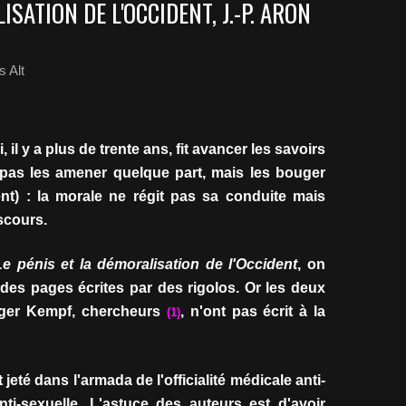
ISATION DE L'OCCIDENT, J.-P. ARON
 Alt
, il y a plus de trente ans, fit avancer les savoirs
n pas les amener quelque part, mais les bouger
ent) : la morale ne régit pas sa conduite mais
scours.
Le pénis et la démoralisation de l'Occident
, on
r des pages écrites par des rigolos. Or les deux
ger Kempf, chercheurs
, n'ont pas écrit à la
(1)
 jeté dans l'armada de l'officialité médicale anti-
nti-sexuelle. L'astuce des auteurs est d'avoir