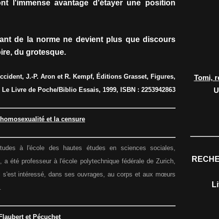
ont l'immense avantage d'étayer une position
sant de la norme ne devient plus que discours
oire, du grotesque.
ccident, J.-P. Aron et R. Kempf, Éditions Grasset, Figures,
Tomi, r
 Le Livre de Poche/Biblio Essais, 1999, ISBN : 2253942863
U
'homosexualité et la censure
tudes à l'école des hautes études en sciences sociales,
RECHE
 a été professeur à l'école polytechnique fédérale de Zurich,
: il s'est intéressé, dans ses ouvrages, au corps et aux mœurs
L
.
Flaubert et Pécuchet