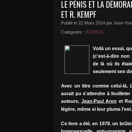
LE PÉNIS ET LA DÉMORAL
ET R. KEMPF
Publié le
22 Mars 2014
par Jean-Yves
Catégories :
#LIVRES
Voilà un essai, qui
(c'est-à-dire no
de là où ils étai
seulement ses di
Avec un titre comme celui-là,
aurait pu s'attendre à feuillete
auteurs,
Jean-Paul Aron
et Ro
légère, même si leur plume l'est.
Ce livre a été, en 1978, un brûlot
homosexuelle, anti-onaniste, a