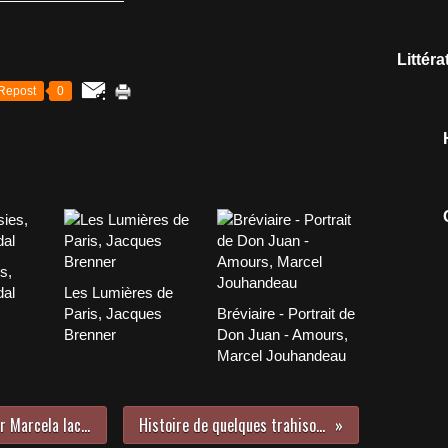
Littér
Repost
0
s,
dal
Les Lumières de
Paris, Jacques
Bréviaire - Portrait de
Brenner
Don Juan - Amours,
Marcel Jouhandeau
Enfants esclaves du féminisme par Marcela Iacub
Histoire de quelques trahisons