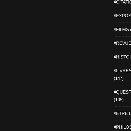
#CITATI
#EXPOSI
#FILMS 
#REVUE 
#HISTOI
#LIVRES 
(147)
#QUEST
(105)
#ÊTRE D
#PHILOS