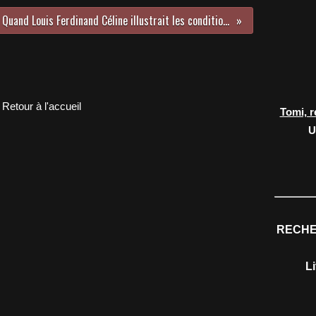
Quand Louis Ferdinand Céline illustrait les conditions de travail…
Retour à l'accueil
Tomi, r
U
RECHE
L