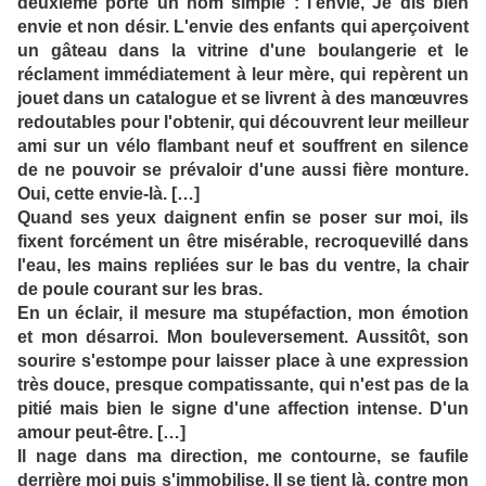
deuxième porte un nom simple : l'envie, Je dis bien
envie et non désir. L'envie des enfants qui aperçoivent
un gâteau dans la vitrine d'une boulangerie et le
réclament immédiatement à leur mère, qui repèrent un
jouet dans un catalogue et se livrent à des manœuvres
redoutables pour l'obtenir, qui découvrent leur meilleur
ami sur un vélo flambant neuf et souffrent en silence
de ne pouvoir se prévaloir d'une aussi fière monture.
Oui, cette envie-là. […]
Quand ses yeux daignent enfin se poser sur moi, ils
fixent forcément un être misérable, recroquevillé dans
l'eau, les mains repliées sur le bas du ventre, la chair
de poule courant sur les bras.
En un éclair, il mesure ma stupéfaction, mon émotion
et mon désarroi. Mon bouleversement. Aussitôt, son
sourire s'estompe pour laisser place à une expression
très douce, presque compatissante, qui n'est pas de la
pitié mais bien le signe d'une affection intense. D'un
amour peut-être. […]
Il nage dans ma direction, me contourne, se faufile
derrière moi puis s'immobilise. Il se tient là, contre mon